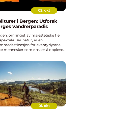
02. okt
ellturer i Bergen: Utforsk
rges vandrerparadis
gen, omringet av majestetiske fjell
spektakulær natur, er en
mmedestinasjon for eventyrlystne
e mennesker som ønsker å oppleve
sk natur i sin mest rå og urørte form.
llturer i Bergen tilbyr en
rveldende opplevelse av
rdlandska...
01. okt