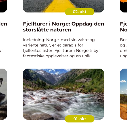
02. okt
den
Fjellturer i Norge: Oppdag den
Fj
storslåtte naturen
No
Innledning: Norge, med sin vakre og
Ber
varierte natur, er et paradis for
og 
yr
fjellentusiaster. Fjellturer i Norge tilbyr
drø
fantastiske opplevelser og en unik
ung
.
mulighet til å komme tett på naturen.
nor
ig
Denne artikkelen vil gi deg en grundig
Fje
oversikt over fjellturer...
ove
fjo
01. okt