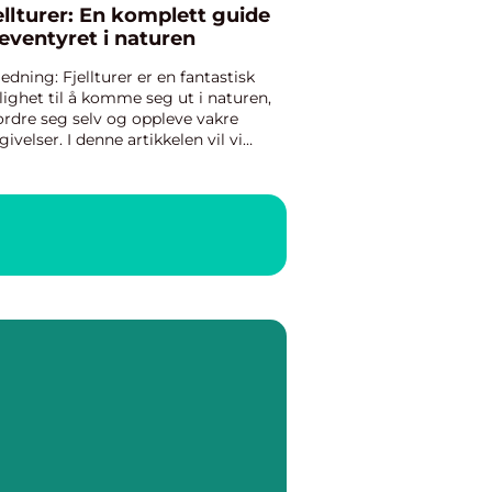
ellturer: En komplett guide
l eventyret i naturen
ledning: Fjellturer er en fantastisk
ighet til å komme seg ut i naturen,
ordre seg selv og oppleve vakre
ivelser. I denne artikkelen vil vi
ke ned i alt du trenger å vite om
llturer. Vi vil gi deg en omfattende
rsikt over hva fje...