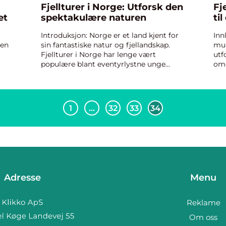
Fjellturer i Norge: Utforsk den
Fj
et
spektakulære naturen
ti
Introduksjon: Norge er et land kjent for
Inn
len
sin fantastiske natur og fjellandskap.
mul
Fjellturer i Norge har lenge vært
utf
populære blant eventyrlystne unge
omg
ske
mennesker som søker en unik og
dyk
e er
utfordrende opplevelse i naturen. Her gir
fje
vi deg en grundig oversikt ov...
ove
1
…
32
33
34
Adresse
Menu
Reklame
Om oss