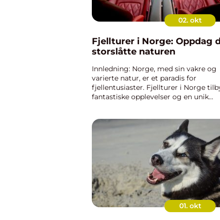
02. okt
Fjellturer i Norge: Oppdag 
storslåtte naturen
Innledning: Norge, med sin vakre og
varierte natur, er et paradis for
fjellentusiaster. Fjellturer i Norge tilb
fantastiske opplevelser og en unik
mulighet til å komme tett på naturen
Denne artikkelen vil gi deg en grund
oversikt over fjellturer...
01. okt