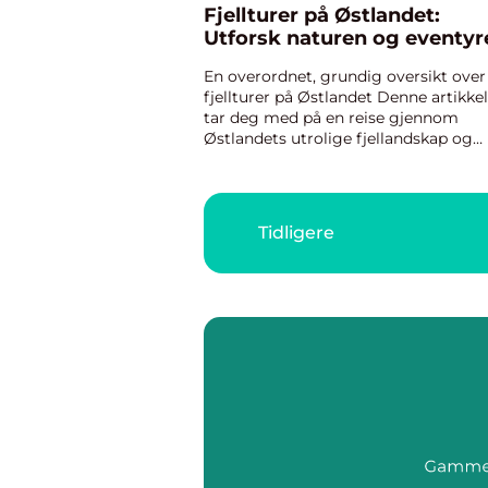
Fjellturer på Østlandet:
Utforsk naturen og eventyr
En overordnet, grundig oversikt over
fjellturer på Østlandet Denne artikke
tar deg med på en reise gjennom
Østlandets utrolige fjellandskap og
presenterer deg for de mest fantasti
fjellturer i området. Østlandet i Norg
kjent for sitt varier...
Tidligere