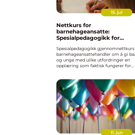
15. jul
Nettkurs for
barnehageansatte:
Spesialpedagogikk for
assistenter
Spesialpedagogikk gjennomnettkurs 
barnehageansattehandler om å gi ba
og unge med ulike utfordringer en
opplæring som faktisk fungerer for
dem. Mange av disse barna møter før
en assistent før de møter en...
11. jun