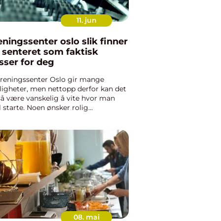
11. jun
ingssenter oslo slik finner
 senteret som faktisk
sser for deg
treningssenter Oslo gir mange
igheter, men nettopp derfor kan det
å være vanskelig å vite hvor man
l starte. Noen ønsker rolig
ntrening før jobb, andre vil ha tunge
t på kvelden eller tett oppfølging av
sonlig trener. Valget av s...
08. mai