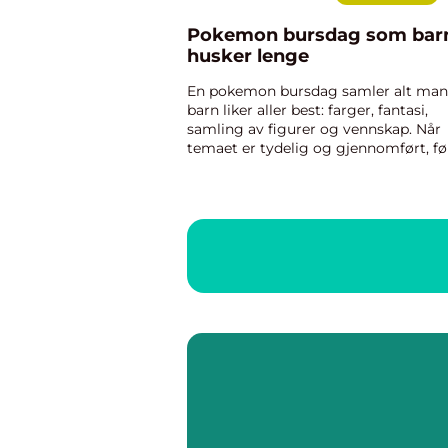
Pokemon bursdag som bar
husker lenge
En pokemon bursdag samler alt ma
barn liker aller best: farger, fantasi,
samling av figurer og vennskap. Når
temaet er tydelig og gjennomført, fø
dagen mer magisk, og det blir enkler
for voksne å planlegge. Med noen go
grep kan en vanlig bar...