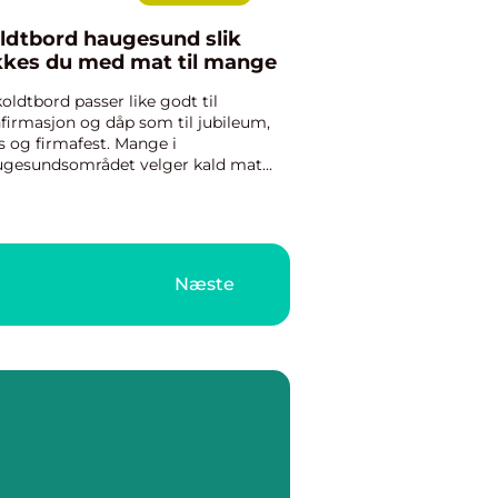
ldtbord haugesund slik
kkes du med mat til mange
koldtbord passer like godt til
firmasjon og dåp som til jubileum,
s og firmafest. Mange i
gesundsområdet velger kald mat
 de skal samle familie, venner eller
legaer, fordi buffeten gir stor
gfrihet og en uformell stemning. Med
Næste