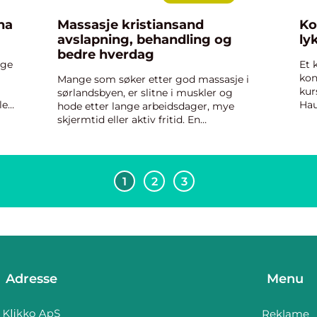
na
Massasje kristiansand
Ko
avslapning, behandling og
ly
bedre hverdag
nge
Et 
kon
Mange som søker etter god massasje i
kur
sørlandsbyen, er slitne i muskler og
les
Hau
hode etter lange arbeidsdager, mye
e
når
skjermtid eller aktiv fritid. En
de
kol
profesjonell massasje kan være mer enn
val
bare litt velvære. Når en terapeut jobber
et...
systematisk med musklene, k...
1
2
3
Adresse
Menu
Reklame