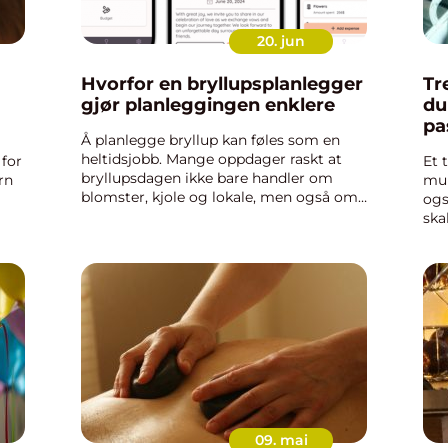
20. jun
Hvorfor en bryllupsplanlegger
Tren
gjør planleggingen enklere
du
pa
Å planlegge bryllup kan føles som en
heltidsjobb. Mange oppdager raskt at
for
Et 
bryllupsdagen ikke bare handler om
rn
mul
blomster, kjole og lokale, men også om
ogs
budsjett, tidsfrister, gjesteliste og en
ska
lang rekke små, men viktige detaljer.
st
ege
Her kommer en bryllupsp...
løf
per
09. mai