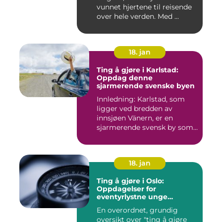
vunnet hjertene til reisende
over hele verden. Med ...
18. jan
Ting å gjøre i Karlstad:
Oppdag denne
sjarmerende svenske byen
Innledning: Karlstad, som
ligger ved bredden av
innsjøen Vänern, er en
sjarmerende svensk by som
har...
18. jan
Ting å gjøre i Oslo:
Oppdagelser for
eventyrlystne unge
mennesker
En overordnet, grundig
oversikt over "ting å gjøre