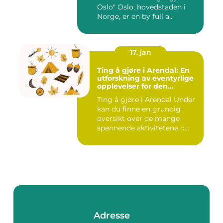
Oslo" Oslo, hovedstaden i
Norge, er en by full a...
17. jan
Ting å gjøre i Arendal: En
utforskning av eventyrlige
opplevelser for den
eventyrlystne ungdommen
Ting å gjøre i Arendal Under
kan du finne en grundig
oversikt over de mange
spennende aktivitetene o...
Adresse