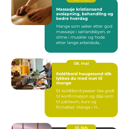
Massasje kristiansand
avslapning, behandling og
bedre hverdag
Mange som søker etter god
massasje i sørlandsbyen, er
slitne i muskler og hode
etter lange arbeidsda...
08. mai
Koldtbord haugesund slik
lykkes du med mat til
mange
Et koldtbord passer like godt
til konfirmasjon og dåp som
til jubileum, kurs og
firmafest. Mange i H...
01. feb