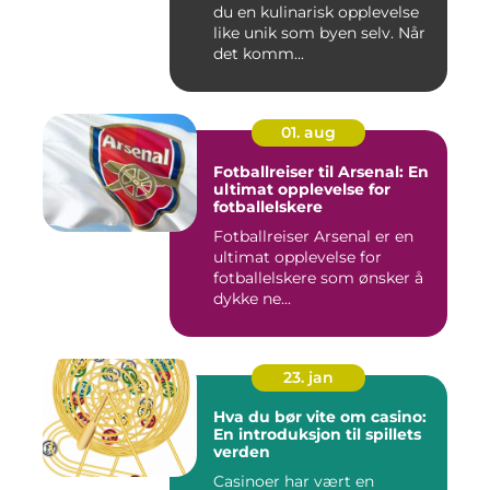
du en kulinarisk opplevelse
like unik som byen selv. Når
det komm...
01. aug
Fotballreiser til Arsenal: En
ultimat opplevelse for
fotballelskere
Fotballreiser Arsenal er en
ultimat opplevelse for
fotballelskere som ønsker å
dykke ne...
23. jan
Hva du bør vite om casino:
En introduksjon til spillets
verden
Casinoer har vært en