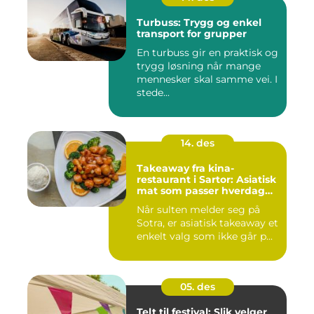
Turbuss: Trygg og enkel
transport for grupper
En turbuss gir en praktisk og
trygg løsning når mange
mennesker skal samme vei. I
stede...
14. des
Takeaway fra kina-
restaurant i Sartor: Asiatisk
mat som passer hverdag
og helg
Når sulten melder seg på
Sotra, er asiatisk takeaway et
enkelt valg som ikke går p...
05. des
Telt til festival: Slik velger