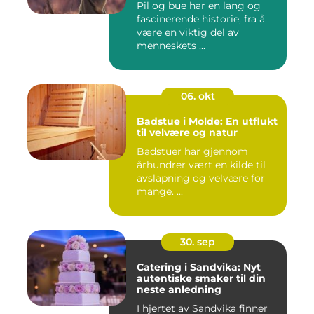
Pil og bue har en lang og
fascinerende historie, fra å
være en viktig del av
menneskets ...
06. okt
Badstue i Molde: En utflukt
til velvære og natur
Badstuer har gjennom
århundrer vært en kilde til
avslapning og velvære for
mange. ...
30. sep
Catering i Sandvika: Nyt
autentiske smaker til din
neste anledning
I hjertet av Sandvika finner