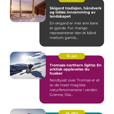
Skigard tradisjon, håndverk
og tidløs innramming av
landskapet
En skigard er mer enn bare
et gjerde. For mange
representerer den et bånd
mellom gamle
driftsformer,...
13. jan
Tromsøs northern lights: En
arktisk opplevelse du
husker
Nordlyset over Tromsø er et
av de mest magiske
naturfenomenene i verden.
Grønne, lilla...
14. des