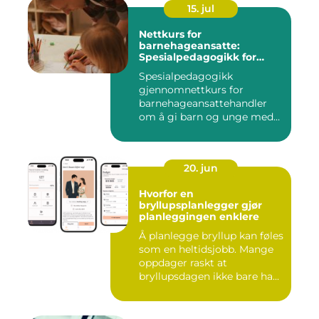
15. jul
Nettkurs for
barnehageansatte:
Spesialpedagogikk for
assistenter
Spesialpedagogikk
gjennomnettkurs for
barnehageansattehandler
om å gi barn og unge med
ulike u...
20. jun
Hvorfor en
bryllupsplanlegger gjør
planleggingen enklere
Å planlegge bryllup kan føles
som en heltidsjobb. Mange
oppdager raskt at
bryllupsdagen ikke bare ha...