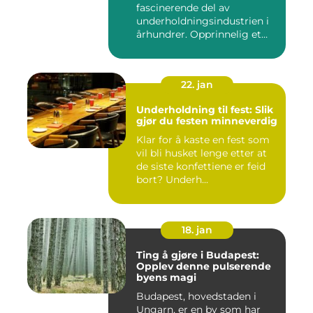
fascinerende del av
underholdningsindustrien i
århundrer. Opprinnelig et
sted f...
22. jan
Underholdning til fest: Slik
gjør du festen minneverdig
Klar for å kaste en fest som
vil bli husket lenge etter at
de siste konfettiene er feid
bort? Underh...
18. jan
Ting å gjøre i Budapest:
Opplev denne pulserende
byens magi
Budapest, hovedstaden i
Ungarn, er en by som har