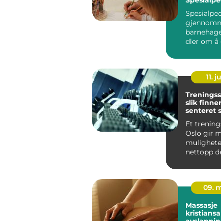
for assist
Spesialpe
gjennomne
barnehag
dler om å 
unge med u
11. j
Treningss
slik finne
senteret 
passer fo
Et trening
Oslo gir 
mulighete
nettopp d
det også 
vanskelig å
09. 
Massasje
kristians
avslapnin