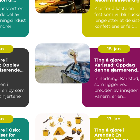
erden
har vært en
Klar for å kaste en
de del av
fest som vil bli husk
ningsindust
lenge etter at de sist
undrer.
konfettiene er feid
 et sted f...
bort? Underh...
an
18. jan
re i
Ting å gjøre i
: Opplev
Karlstad: Oppdag
lserende
denne sjarmerende
gi
svenske byen
Innledning: Karlstad,
en i
som ligger ved
r en by som
bredden av innsjøen
t hjertene
Vänern, er en
de over hele
sjarmerende svensk
 ...
by som har...
an
17. jan
re i Oslo:
Ting å gjøre i
er for
Arendal: En
stne unge
utforskning av