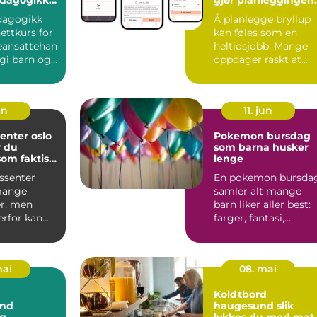
enter
enklere
dagogikk
Å planlegge bryllup
ttkurs for
kan føles som en
eansattehan
heltidsjobb. Mange
gi barn og
oppdager raskt at
like u...
bryllupsdagen ikke
bare ha...
un
11. jun
enter oslo
Pokemon bursdag
r du
som barna husker
som faktisk
lenge
r deg
ssenter
En pokemon bursda
mange
samler alt mange
r, men
barn liker aller best:
erfor kan
farger, fantasi,
være
samling av figurer o
 vite h...
ve...
mai
08. mai
Koldtbord
and
haugesund slik
g,
lykkes du med mat