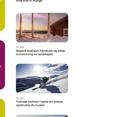
med mat til mange
01. feb
Skigard tradisjon, håndverk og tidløs
innramming av landskapet
g
g
13. jan
Tromsøs northern lights: En arktisk
opplevelse du husker