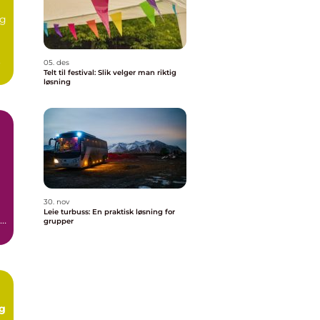
eg
.
05. des
Telt til festival: Slik velger man riktig
løsning
30. nov
Leie turbuss: En praktisk løsning for
re
grupper
og