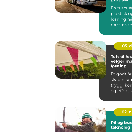
En turbuss
praktisk o
løsning n
mennesker
samme vei.
05. 
Telt til fes
velger ma
løsning
Et godt fe
skaper ra
trygg, ko
og effekti
på festival
02. 
Pil og bue
teknologi