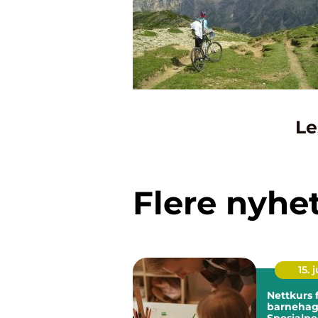
Le
Flere nyhe
15. j
Nettkurs 
barnehag
Spesialp