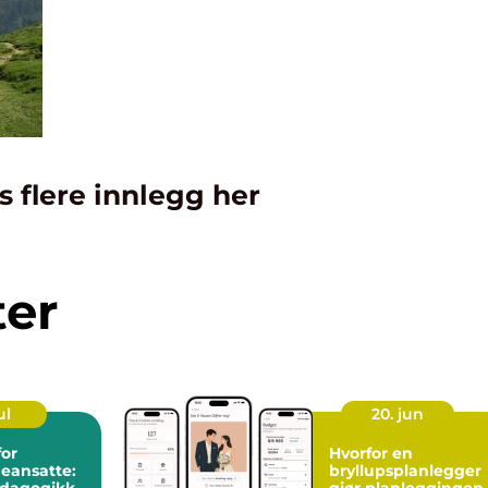
s flere innlegg her
ter
ul
20. jun
for
Hvorfor en
eansatte:
bryllupsplanlegger
edagogikk
gjør planleggingen