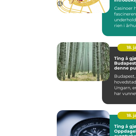
spillets v
Casinoer 
fascineren
underhold
rien i årh
Opprinnelig
18. j
Ting å gjø
Budapest
denne pu
byens ma
Budapest,
hovedstad
Ungarn, e
har vunne
til reisen
verden. Med
18. j
Ting å gjø
Oppdagels
eventyrly