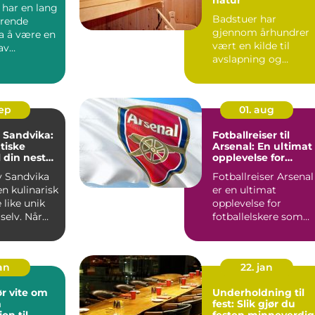
 har en lang
Badstuer har
erende
gjennom århundrer
fra å være en
vært en kilde til
av
avslapning og
 ...
velvære for mange. ..
sep
01. aug
i Sandvika:
Fotballreiser til
tiske
Arsenal: En ultimat
l din neste
opplevelse for
g
fotballelskere
av Sandvika
Fotballreiser Arsenal
en kulinarisk
er en ultimat
 like unik
opplevelse for
selv. Når
fotballelskere som
..
ønsker å dykke ne...
jan
22. jan
r vite om
Underholdning til
n
fest: Slik gjør du
on til
festen minneverdig