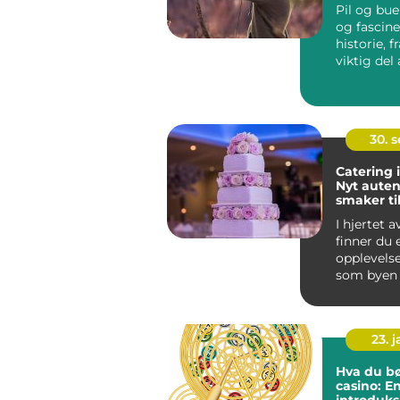
Pil og bue
og fascin
historie, 
viktig del 
menneskets
30. 
Catering 
Nyt auten
smaker ti
anlednin
I hjertet 
finner du 
opplevelse
som byen 
det komm.
23. 
Hva du bø
casino: E
introduksj