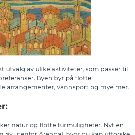
t utvalg av ulike aktiviteter, som passer til
 preferanser. Byen byr på flotte
elle arrangementer, vannsport og mye mer.
r:
ker natur og flotte turmuligheter. Nyt en
en øy utenfor Arendal, hvor du kan utforske