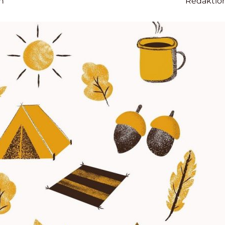
n
Redaktio