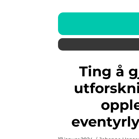
Ting å gjøre i Arendal: En
utforskn
opple
eventyr