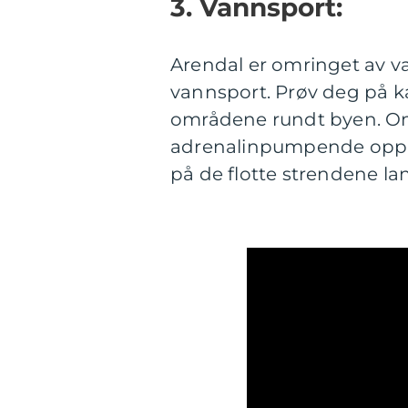
3. Vannsport:
Arendal er omringet av va
vannsport. Prøv deg på ka
områdene rundt byen. Om
adrenalinpumpende oppleve
på de flotte strendene la