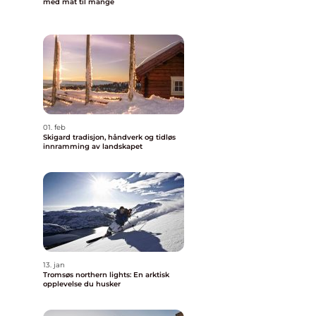
med mat til mange
01. feb
Skigard tradisjon, håndverk og tidløs
innramming av landskapet
13. jan
Tromsøs northern lights: En arktisk
opplevelse du husker