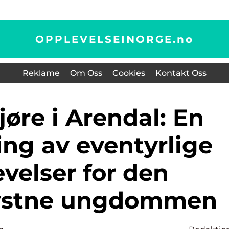
OPPLEVELSEINORGE.
no
Reklame
Om Oss
Cookies
Kontakt Oss
ing av eventyrlige
velser for den
lystne ungdommen