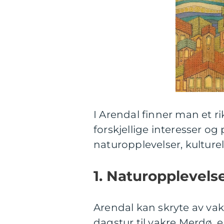
I Arendal finner man et rik
forskjellige interesser og
naturopplevelser, kultur
1. Naturopplevelse
Arendal kan skryte av vak
dagstur til vakre Merdø, 