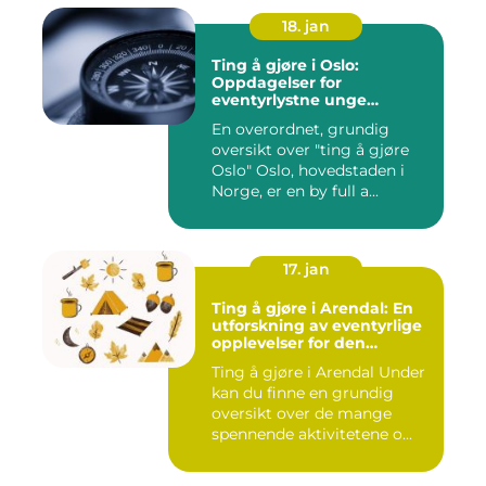
18. jan
Ting å gjøre i Oslo:
Oppdagelser for
eventyrlystne unge
mennesker
En overordnet, grundig
oversikt over "ting å gjøre
Oslo" Oslo, hovedstaden i
Norge, er en by full a...
17. jan
Ting å gjøre i Arendal: En
utforskning av eventyrlige
opplevelser for den
eventyrlystne ungdommen
Ting å gjøre i Arendal Under
kan du finne en grundig
oversikt over de mange
spennende aktivitetene o...