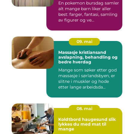
En pokemon bursdag samler
alt mange barn liker aller
best: farger, fantasi, samling
av figurer og ve...
09. mai
Massasje kristiansand
avslapning, behandling og
bedre hverdag
Mange som søker etter god
massasje i sørlandsbyen, er
slitne i muskler og hode
etter lange arbeidsda...
08. mai
Koldtbord haugesund slik
lykkes du med mat til
mange