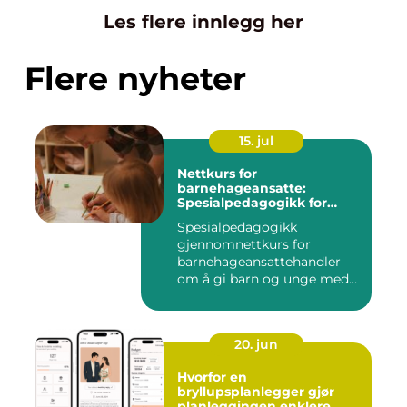
Les flere innlegg her
Flere nyheter
15. jul
Nettkurs for
barnehageansatte:
Spesialpedagogikk for
assistenter
Spesialpedagogikk
gjennomnettkurs for
barnehageansattehandler
om å gi barn og unge med
ulike u...
20. jun
Hvorfor en
bryllupsplanlegger gjør
planleggingen enklere