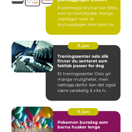
Å planlegge bryllup kan føles
som en heltidsjobb. Mange
oppdager raskt at
bryllupsdagen ikke bare ha...
11. jun
Treningssenter oslo slik
finner du senteret som
faktisk passer for deg
Et treningssenter Oslo gir
mange muligheter, men
nettopp derfor kan det også
være vanskelig å vite h...
11. jun
Pokemon bursdag som
barna husker lenge