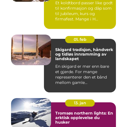
Et koldtbord passer like godt
til konfirmasjon og dåp som
til jubileum, kurs og
firmafest. Mange i H...
01. feb
Skigard tradisjon, håndverk
og tidløs innramming av
landskapet
En skigard er mer enn bare
et gjerde. For mange
representerer den et bånd
mellom gamle
driftsformer,...
13. jan
Tromsøs northern lights: En
arktisk opplevelse du
husker