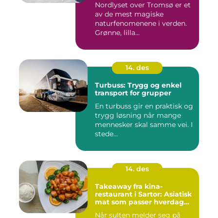
Nordlyset over Tromsø er et
av de mest magiske
naturfenomenene i verden.
Grønne, lilla...
14. des
Turbuss: Trygg og enkel
transport for grupper
En turbuss gir en praktisk og
trygg løsning når mange
mennesker skal samme vei. I
stede...
14. des
Takeaway fra kina-
restaurant i Sartor: Asiatisk
mat som passer hverdag
og helg
Når sulten melder seg på