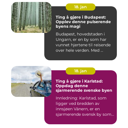
18. jan
Ting å gjøre i Budapest:
Opplev denne pulserende
byens magi
Budapest, hovedstaden i
Ungarn, er en by som har
vunnet hjertene til reisende
over hele verden. Med ...
18. jan
Ting å gjøre i Karlstad:
Oppdag denne
sjarmerende svenske byen
Innledning: Karlstad, som
ligger ved bredden av
innsjøen Vänern, er en
sjarmerende svensk by som
har...