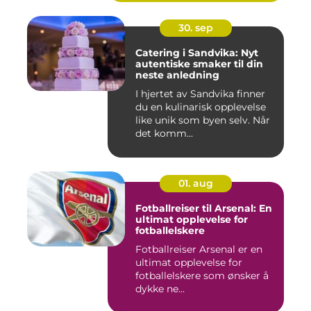
30. sep
Catering i Sandvika: Nyt
autentiske smaker til din
neste anledning
I hjertet av Sandvika finner
du en kulinarisk opplevelse
like unik som byen selv. Når
det komm...
01. aug
Fotballreiser til Arsenal: En
ultimat opplevelse for
fotballelskere
Fotballreiser Arsenal er en
ultimat opplevelse for
fotballelskere som ønsker å
dykke ne...