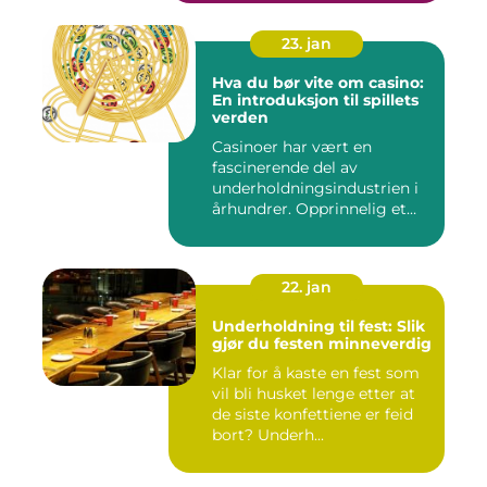
23. jan
Hva du bør vite om casino:
En introduksjon til spillets
verden
Casinoer har vært en
fascinerende del av
underholdningsindustrien i
århundrer. Opprinnelig et
sted f...
22. jan
Underholdning til fest: Slik
gjør du festen minneverdig
Klar for å kaste en fest som
vil bli husket lenge etter at
de siste konfettiene er feid
bort? Underh...