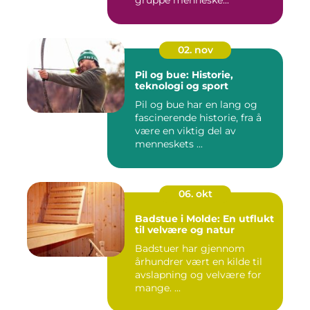
gruppe menneske...
02. nov
Pil og bue: Historie,
teknologi og sport
Pil og bue har en lang og
fascinerende historie, fra å
være en viktig del av
menneskets ...
06. okt
Badstue i Molde: En utflukt
til velvære og natur
Badstuer har gjennom
århundrer vært en kilde til
avslapning og velvære for
mange. ...