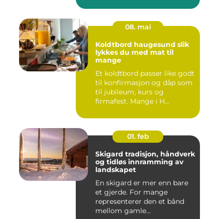
08. mai
Koldtbord haugesund slik
lykkes du med mat til
mange
Et koldtbord passer like godt
til konfirmasjon og dåp som
til jubileum, kurs og
firmafest. Mange i H...
01. feb
Skigard tradisjon, håndverk
og tidløs innramming av
landskapet
En skigard er mer enn bare
et gjerde. For mange
representerer den et bånd
mellom gamle