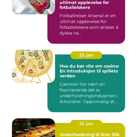
ultimat opplevelse for
fotballelskere
Fotballreiser Arsenal er en
ultimat opplevelse for
fotballelskere som ønsker å
dykke ne...
23. jan
Hva du bør vite om casino:
En introduksjon til spillets
verden
Casinoer har vært en
fascinerende del av
underholdningsindustrien i
århundrer. Opprinnelig et
sted f...
22. jan
Underholdning til fest: Slik