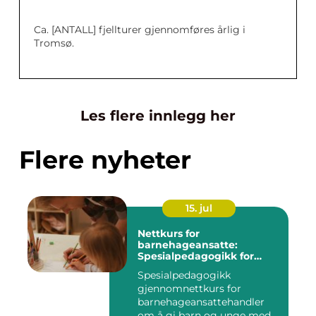
Ca. [ANTALL] fjellturer gjennomføres årlig i
Tromsø.
Les flere innlegg her
Flere nyheter
15. jul
Nettkurs for
barnehageansatte:
Spesialpedagogikk for
assistenter
Spesialpedagogikk
gjennomnettkurs for
barnehageansattehandler
om å gi barn og unge med