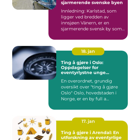
sjarmerende svenske byen
Innledning: Karlstad, som
ligger ved bredden av
innsjøen Vänern, er en
sjarmerende svensk by som
har...
18. jan
Ting å gjøre i Oslo:
Oppdagelser for
eventyrlystne unge
mennesker
En overordnet, grundig
oversikt over "ting å gjøre
Oslo" Oslo, hovedstaden i
Norge, er en by full a...
17. jan
Ting å gjøre i Arendal: En
utforskning av eventyrlige