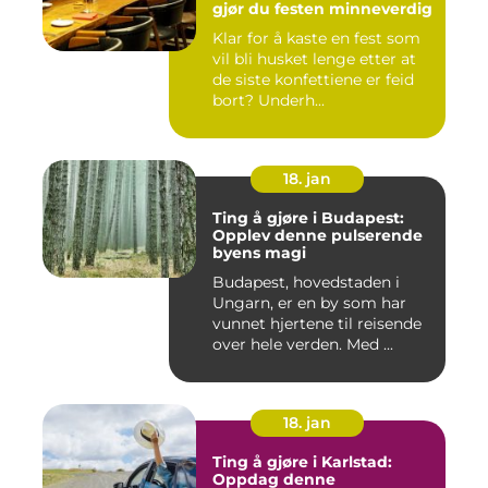
gjør du festen minneverdig
Klar for å kaste en fest som
vil bli husket lenge etter at
de siste konfettiene er feid
bort? Underh...
18. jan
Ting å gjøre i Budapest:
Opplev denne pulserende
byens magi
Budapest, hovedstaden i
Ungarn, er en by som har
vunnet hjertene til reisende
over hele verden. Med ...
18. jan
Ting å gjøre i Karlstad:
Oppdag denne