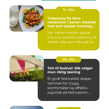
14. des
Takeaway fra kina-
restaurant i Sartor: Asiatisk
mat som passer hverdag
og helg
Når sulten melder seg på
Sotra, er asiatisk takeaway et
enkelt valg som ikke går p...
05. des
Telt til festival: Slik velger
man riktig løsning
Et godt festivaltelt skaper
rammen for trygg,
komfortabel og effektiv
logistikk på festivalomr...