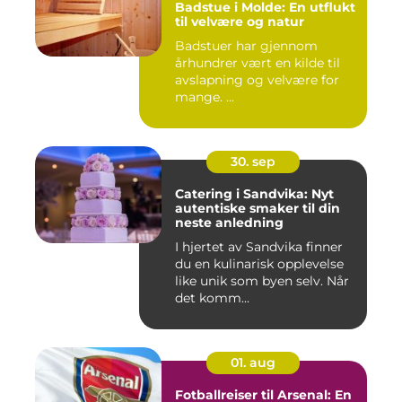
Badstue i Molde: En utflukt
til velvære og natur
Badstuer har gjennom
århundrer vært en kilde til
avslapning og velvære for
mange. ...
30. sep
Catering i Sandvika: Nyt
autentiske smaker til din
neste anledning
I hjertet av Sandvika finner
du en kulinarisk opplevelse
like unik som byen selv. Når
det komm...
01. aug
Fotballreiser til Arsenal: En