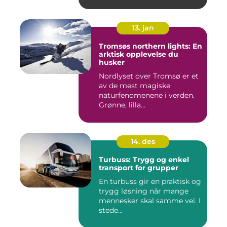
driftsformer,...
13. jan
Tromsøs northern lights: En
arktisk opplevelse du
husker
Nordlyset over Tromsø er et
av de mest magiske
naturfenomenene i verden.
Grønne, lilla...
14. des
Turbuss: Trygg og enkel
transport for grupper
En turbuss gir en praktisk og
trygg løsning når mange
mennesker skal samme vei. I
stede...