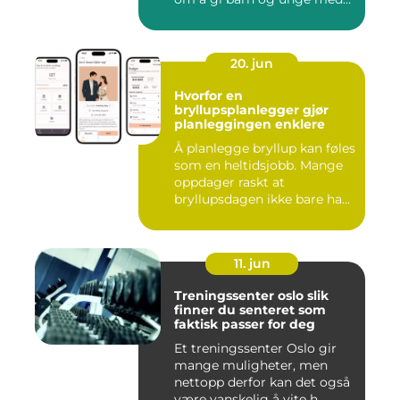
ulike u...
20. jun
Hvorfor en
bryllupsplanlegger gjør
planleggingen enklere
Å planlegge bryllup kan føles
som en heltidsjobb. Mange
oppdager raskt at
bryllupsdagen ikke bare ha...
11. jun
Treningssenter oslo slik
finner du senteret som
faktisk passer for deg
Et treningssenter Oslo gir
mange muligheter, men
nettopp derfor kan det også
være vanskelig å vite h...