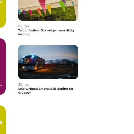
eg
.
05. des
Telt til festival: Slik velger man riktig
løsning
re
30. nov
Leie turbuss: En praktisk løsning for
grupper
og