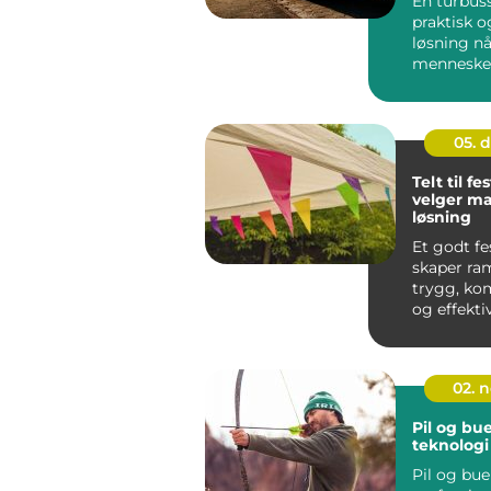
En turbuss
praktisk o
løsning n
mennesker
samme vei.
05. 
Telt til fes
velger ma
løsning
Et godt fe
skaper ra
trygg, ko
og effekti
på festival
02. 
Pil og bue
teknologi
Pil og bue