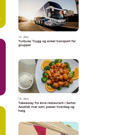
s
i
14. des
Turbuss: Trygg og enkel transport for
grupper
.
14. des
Takeaway fra kina-restaurant i Sartor:
Asiatisk mat som passer hverdag og
helg