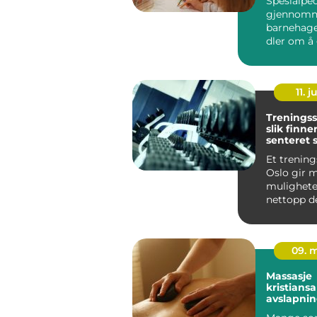
Spesialpe
gjennomne
barnehag
dler om å 
unge med u
11. j
Treningss
slik finne
senteret 
passer fo
Et trening
Oslo gir 
mulighete
nettopp d
det også 
vanskelig å
09. 
Massasje
kristians
avslapnin
behandli