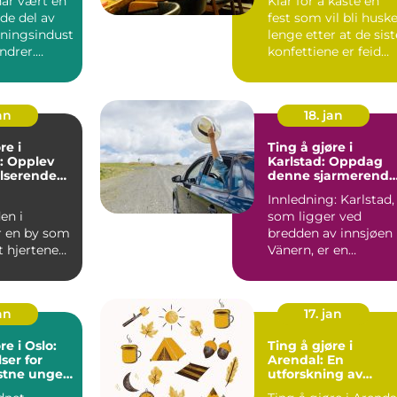
har vært en
Klar for å kaste en
de del av
fest som vil bli husk
ningsindust
lenge etter at de sist
undrer.
konfettiene er feid
 et sted f...
bort? Underh...
an
18. jan
re i
Ting å gjøre i
: Opplev
Karlstad: Oppdag
lserende
denne sjarmerende
gi
svenske byen
Innledning: Karlstad,
en i
som ligger ved
r en by som
bredden av innsjøen
t hjertene
Vänern, er en
de over hele
sjarmerende svensk
 ...
by som har...
an
17. jan
re i Oslo:
Ting å gjøre i
er for
Arendal: En
stne unge
utforskning av
er
eventyrlige