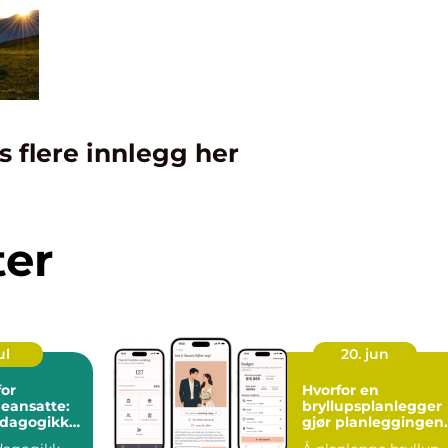
s flere innlegg her
ter
ul
20. jun
for
Hvorfor en
eansatte:
bryllupsplanlegger
edagogikk
gjør planleggingen
enter
enklere