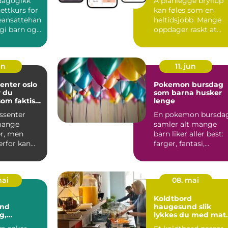
dagogikk
Å planlegge bryllup
ttkurs for
kan føles som en
eansattehan
heltidsjobb. Mange
gi barn og
oppdager raskt at
like u...
bryllupsdagen ikke
bare ha...
un
11. jun
enter oslo
Pokemon bursdag
r du
som barna husker
som faktisk
lenge
r deg
ssenter
En pokemon bursda
mange
samler alt mange
r, men
barn liker aller best:
erfor kan
farger, fantasi,
være
samling av figurer o
 vite h...
ve...
mai
08. mai
Koldtbord
and
haugesund slik
g,
lykkes du med mat
ng og
til mange