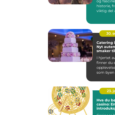
og fascin
historie, 
viktig del 
menneskets
30. 
Catering 
Nyt auten
smaker ti
anlednin
I hjertet 
finner du 
opplevelse
som byen 
det komm.
23. 
Hva du bø
casino: E
introduksj
spillets v