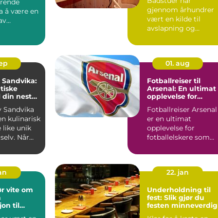
Badstuer har
erende
gjennom århundrer
fra å være en
vært en kilde til
av
avslapning og
 ...
velvære for mange. ..
sep
01. aug
i Sandvika:
Fotballreiser til
tiske
Arsenal: En ultimat
l din neste
opplevelse for
g
fotballelskere
av Sandvika
Fotballreiser Arsenal
en kulinarisk
er en ultimat
 like unik
opplevelse for
selv. Når
fotballelskere som
..
ønsker å dykke ne...
jan
22. jan
r vite om
Underholdning til
n
fest: Slik gjør du
on til
festen minneverdig
erden