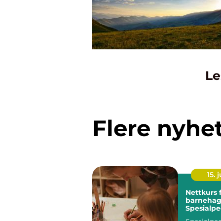
Le
Flere nyhe
15. j
Nettkurs 
barnehag
Spesialp
for assist