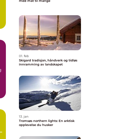
med mat til mange
01. feb
Skigard tradisjon, håndverk og tidløs
innramming av landskapet
g
g
13. jan
Tromsøs northern lights: En arktisk
opplevelse du husker