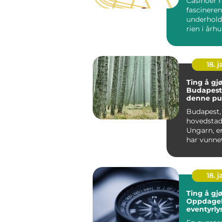
Casinoer 
fascineren
underhold
rien i årh
Opprinnelig
18. j
Ting å gjø
Budapest
denne pu
byens ma
Budapest,
hovedstad
Ungarn, e
har vunne
til reisen
verden. Med
18. j
Ting å gjø
Oppdagels
eventyrly
mennesk