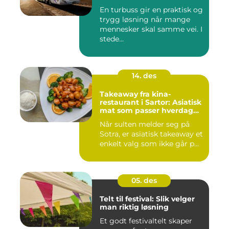
En turbuss gir en praktisk og
trygg løsning når mange
mennesker skal samme vei. I
stede...
14. des
Takeaway fra kina-
restaurant i Sartor: Asiatisk
mat som passer hverdag
og helg
Når sulten melder seg på
Sotra, er asiatisk takeaway et
enkelt valg som ikke går p...
05. des
Telt til festival: Slik velger
man riktig løsning
Et godt festivaltelt skaper