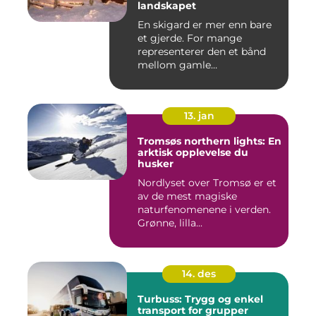
landskapet
En skigard er mer enn bare
et gjerde. For mange
representerer den et bånd
mellom gamle
driftsformer,...
13. jan
Tromsøs northern lights: En
arktisk opplevelse du
husker
Nordlyset over Tromsø er et
av de mest magiske
naturfenomenene i verden.
Grønne, lilla...
14. des
Turbuss: Trygg og enkel
transport for grupper