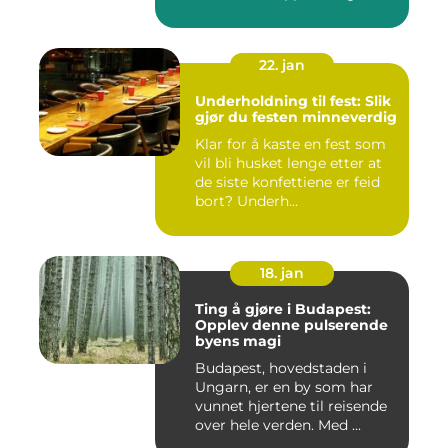
sted f...
22. jan
Underholdning til fest: Slik
gjør du festen minneverdig
Klar for å kaste en fest som
vil bli husket lenge etter at
de siste konfettiene er feid
bort? Underh...
18. jan
Ting å gjøre i Budapest:
Opplev denne pulserende
byens magi
Budapest, hovedstaden i
Ungarn, er en by som har
vunnet hjertene til reisende
over hele verden. Med ...