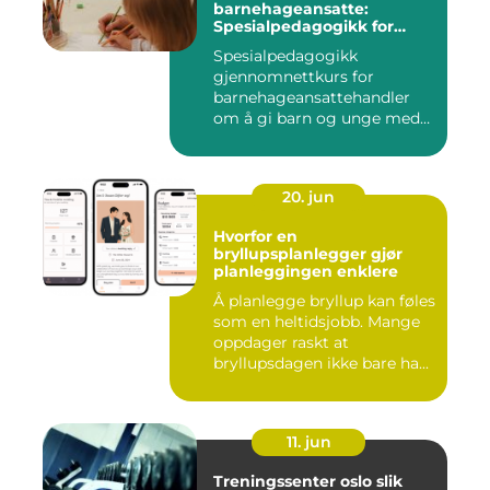
barnehageansatte:
Spesialpedagogikk for
assistenter
Spesialpedagogikk
gjennomnettkurs for
barnehageansattehandler
om å gi barn og unge med
ulike u...
20. jun
Hvorfor en
bryllupsplanlegger gjør
planleggingen enklere
Å planlegge bryllup kan føles
som en heltidsjobb. Mange
oppdager raskt at
bryllupsdagen ikke bare ha...
11. jun
Treningssenter oslo slik