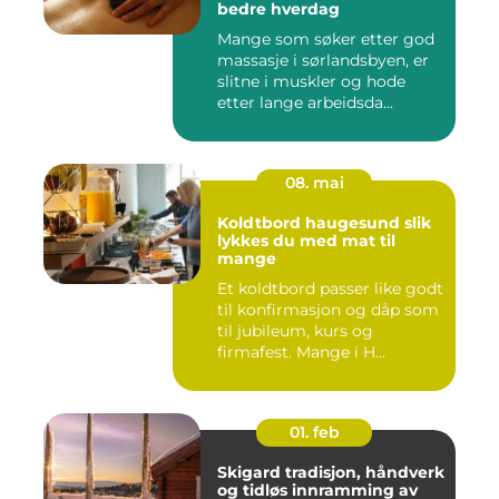
bedre hverdag
Mange som søker etter god
massasje i sørlandsbyen, er
slitne i muskler og hode
etter lange arbeidsda...
08. mai
Koldtbord haugesund slik
lykkes du med mat til
mange
Et koldtbord passer like godt
til konfirmasjon og dåp som
til jubileum, kurs og
firmafest. Mange i H...
01. feb
Skigard tradisjon, håndverk
og tidløs innramming av