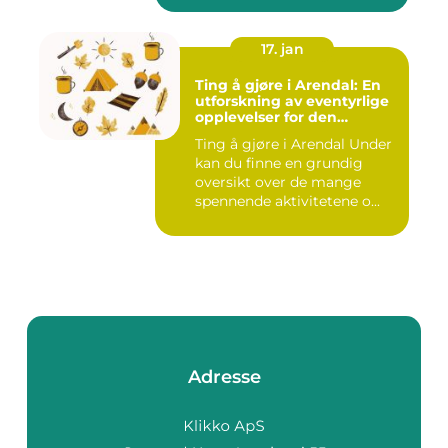
17. jan
Ting å gjøre i Arendal: En
utforskning av eventyrlige
opplevelser for den
eventyrlystne ungdommen
Ting å gjøre i Arendal Under
kan du finne en grundig
oversikt over de mange
spennende aktivitetene o...
Adresse