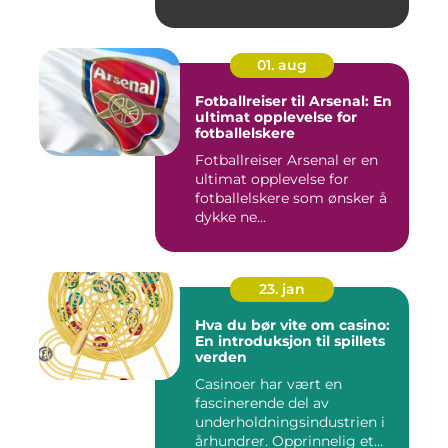
01. aug
Fotballreiser til Arsenal: En
ultimat opplevelse for
fotballelskere
Fotballreiser Arsenal er en
ultimat opplevelse for
fotballelskere som ønsker å
dykke ne...
23. jan
Hva du bør vite om casino:
En introduksjon til spillets
verden
Casinoer har vært en
fascinerende del av
underholdningsindustrien i
århundrer. Opprinnelig et