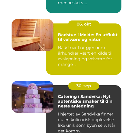
menneskets ...
06. okt
Badstue i Molde: En utflukt
til velvære og natur
Badstuer har gjennom
århundrer vært en kilde til
avslapning og velvære for
mange. ...
30. sep
Catering i Sandvika: Nyt
autentiske smaker til din
neste anledning
I hjertet av Sandvika finner
du en kulinarisk opplevelse
like unik som byen selv. Når
det komm...