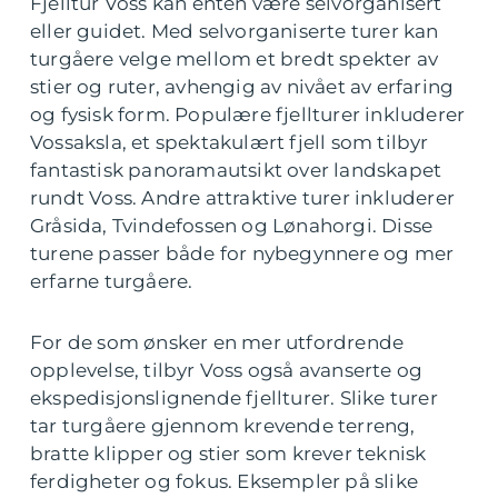
Fjelltur Voss kan enten være selvorganisert
eller guidet. Med selvorganiserte turer kan
turgåere velge mellom et bredt spekter av
stier og ruter, avhengig av nivået av erfaring
og fysisk form. Populære fjellturer inkluderer
Vossaksla, et spektakulært fjell som tilbyr
fantastisk panoramautsikt over landskapet
rundt Voss. Andre attraktive turer inkluderer
Gråsida, Tvindefossen og Lønahorgi. Disse
turene passer både for nybegynnere og mer
erfarne turgåere.
For de som ønsker en mer utfordrende
opplevelse, tilbyr Voss også avanserte og
ekspedisjonslignende fjellturer. Slike turer
tar turgåere gjennom krevende terreng,
bratte klipper og stier som krever teknisk
ferdigheter og fokus. Eksempler på slike