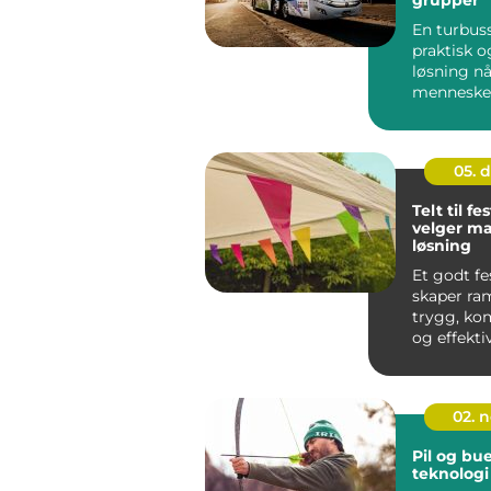
En turbuss
praktisk o
løsning n
mennesker
samme vei.
05. 
Telt til fes
velger ma
løsning
Et godt fe
skaper ra
trygg, ko
og effekti
på festival
02. 
Pil og bue
teknologi