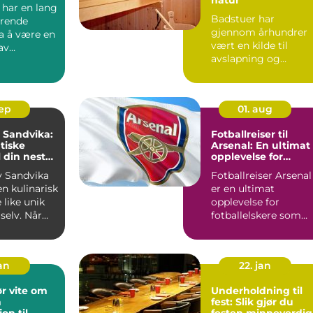
 har en lang
Badstuer har
erende
gjennom århundrer
fra å være en
vært en kilde til
av
avslapning og
 ...
velvære for mange. ..
sep
01. aug
i Sandvika:
Fotballreiser til
tiske
Arsenal: En ultimat
l din neste
opplevelse for
g
fotballelskere
av Sandvika
Fotballreiser Arsenal
en kulinarisk
er en ultimat
 like unik
opplevelse for
selv. Når
fotballelskere som
..
ønsker å dykke ne...
jan
22. jan
r vite om
Underholdning til
n
fest: Slik gjør du
on til
festen minneverdig