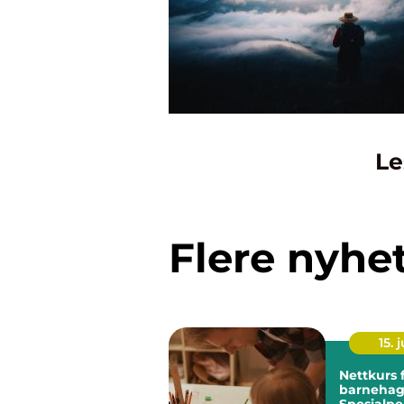
Le
Flere nyhe
15. j
Nettkurs 
barnehag
Spesialp