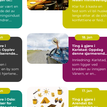
erden
har vært en
Klar for å kaste en
de del av
fest som vil bli husk
ningsindust
lenge etter at de sist
undrer.
konfettiene er feid
 et sted f...
bort? Underh...
an
18. jan
re i
Ting å gjøre i
: Opplev
Karlstad: Oppdag
lserende
denne sjarmerende
gi
svenske byen
Innledning: Karlstad,
en i
som ligger ved
r en by som
bredden av innsjøen
t hjertene
Vänern, er en
de over hele
sjarmerende svensk
 ...
by som har...
an
17. jan
re i Oslo:
Ting å gjøre i
er for
Arendal: En
stne unge
utforskning av