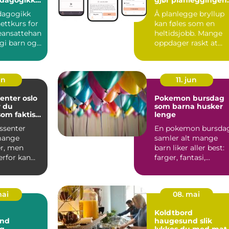
enter
enklere
dagogikk
Å planlegge bryllup
ttkurs for
kan føles som en
eansattehan
heltidsjobb. Mange
gi barn og
oppdager raskt at
like u...
bryllupsdagen ikke
bare ha...
un
11. jun
enter oslo
Pokemon bursdag
r du
som barna husker
som faktisk
lenge
r deg
ssenter
En pokemon bursda
mange
samler alt mange
r, men
barn liker aller best:
erfor kan
farger, fantasi,
være
samling av figurer o
 vite h...
ve...
mai
08. mai
Koldtbord
and
haugesund slik
g,
lykkes du med mat