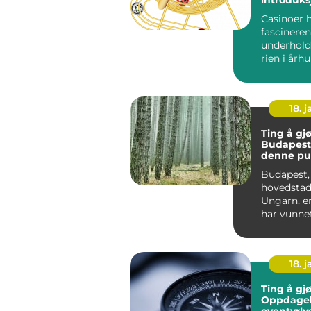
spillets v
Casinoer 
fascineren
underhold
rien i årh
Opprinnelig
18. j
Ting å gjø
Budapest
denne pu
byens ma
Budapest,
hovedstad
Ungarn, e
har vunne
til reisen
verden. Med
18. j
Ting å gjø
Oppdagels
eventyrly