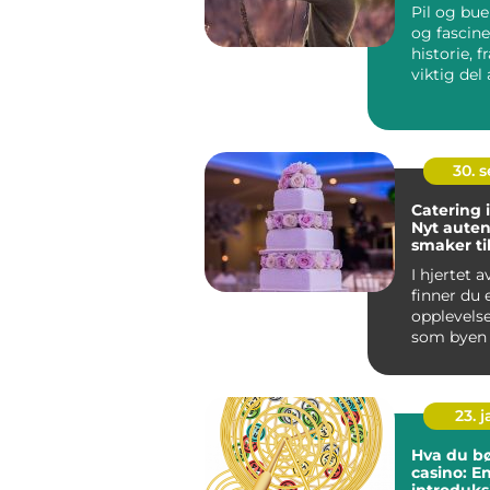
Pil og bue
og fascin
historie, 
viktig del 
menneskets
30. 
Catering 
Nyt auten
smaker ti
anlednin
I hjertet 
finner du 
opplevelse
som byen 
det komm.
23. 
Hva du bø
casino: E
introduksj