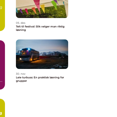
eg
.
05. des
Telt til festival: Slik velger man riktig
løsning
30. nov
Leie turbuss: En praktisk løsning for
re
grupper
og