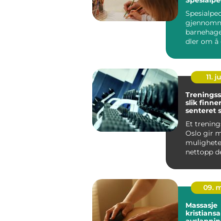
for assist
Spesialpe
gjennomne
barnehag
dler om å 
unge med u
11. j
Treningss
slik finne
senteret 
passer fo
Et trening
Oslo gir 
mulighete
nettopp d
det også 
vanskelig å
09. 
Massasje
kristians
avslapnin