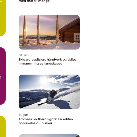
med mat til mange
01. feb
Skigard tradisjon, håndverk og tidløs
innramming av landskapet
g
g
13. jan
Tromsøs northern lights: En arktisk
opplevelse du husker