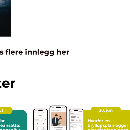
s flere innlegg her
ter
ul
20. jun
for
Hvorfor en
eansatte:
bryllupsplanlegger
edagogikk
gjør planleggingen