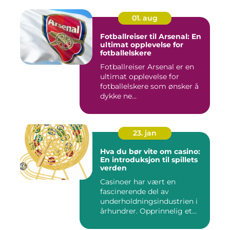
01. aug
Fotballreiser til Arsenal: En
ultimat opplevelse for
fotballelskere
Fotballreiser Arsenal er en
ultimat opplevelse for
fotballelskere som ønsker å
dykke ne...
23. jan
Hva du bør vite om casino:
En introduksjon til spillets
verden
Casinoer har vært en
fascinerende del av
underholdningsindustrien i
århundrer. Opprinnelig et
sted f...