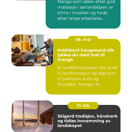
Mange som søker etter god
massasje i sørlandsbyen, er
slitne i muskler og hode
etter lange arbeidsda...
08. mai
Koldtbord haugesund slik
lykkes du med mat til
mange
Et koldtbord passer like godt
til konfirmasjon og dåp som
til jubileum, kurs og
firmafest. Mange i H...
01. feb
Skigard tradisjon, håndverk
og tidløs innramming av
landskapet