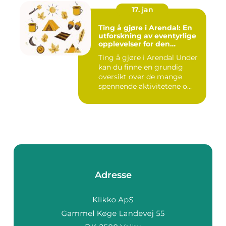
17. jan
Ting å gjøre i Arendal: En
utforskning av eventyrlige
opplevelser for den
eventyrlystne ungdommen
Ting å gjøre i Arendal Under
kan du finne en grundig
oversikt over de mange
spennende aktivitetene o...
Adresse