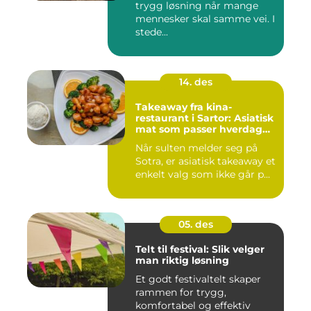
trygg løsning når mange
mennesker skal samme vei. I
stede...
14. des
Takeaway fra kina-
restaurant i Sartor: Asiatisk
mat som passer hverdag
og helg
Når sulten melder seg på
Sotra, er asiatisk takeaway et
enkelt valg som ikke går p...
05. des
Telt til festival: Slik velger
man riktig løsning
Et godt festivaltelt skaper
rammen for trygg,
komfortabel og effektiv