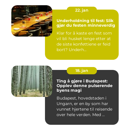
22. jan
Underholdning til fest: Slik
gjør du festen minneverdig
Klar for å kaste en fest som
vil bli husket lenge etter at
de siste konfettiene er feid
bort? Underh...
18. jan
Ting å gjøre i Budapest:
Opplev denne pulserende
byens magi
Budapest, hovedstaden i
Ungarn, er en by som har
vunnet hjertene til reisende
over hele verden. Med ...