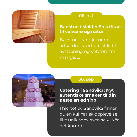
06. okt
Badstue i Molde: En utflukt
til velvære og natur
Badstuer har gjennom
århundrer vært en kilde til
avslapning og velvære for
mange. ...
30. sep
Catering i Sandvika: Nyt
autentiske smaker til din
neste anledning
I hjertet av Sandvika finner
du en kulinarisk opplevelse
like unik som byen selv. Når
det komm...