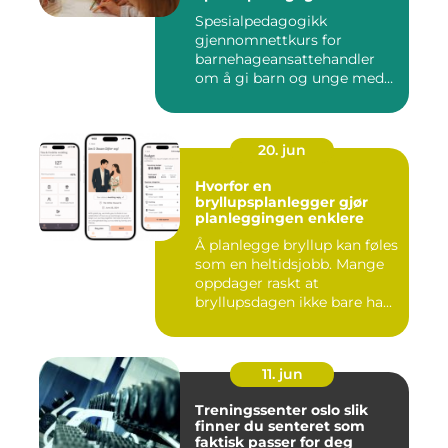
assistenter
Spesialpedagogikk
gjennomnettkurs for
barnehageansattehandler
om å gi barn og unge med
ulike u...
20. jun
Hvorfor en
bryllupsplanlegger gjør
planleggingen enklere
Å planlegge bryllup kan føles
som en heltidsjobb. Mange
oppdager raskt at
bryllupsdagen ikke bare ha...
11. jun
Treningssenter oslo slik
finner du senteret som
faktisk passer for deg