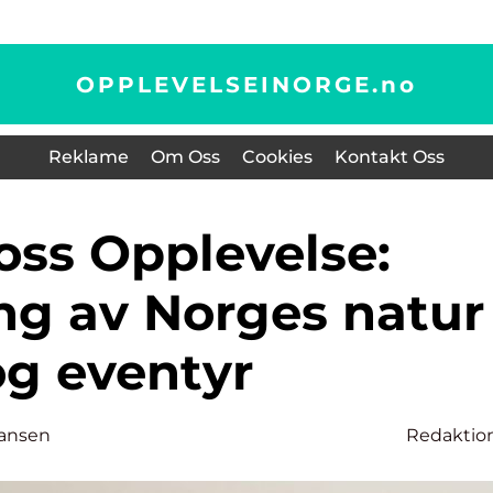
OPPLEVELSEINORGE.
no
Reklame
Om Oss
Cookies
Kontakt Oss
ng av Norges natur
og eventyr
ansen
Redaktio