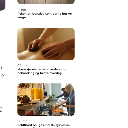
11. jun
Pokemon bursdag som barna husker
lenge
n
09. mai
Massasje kristiansand avslapning,
behandling og bedre hverdag
se
å
08. mai
Koldtbord haugesund slik lykkes du