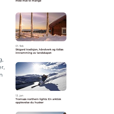
med mat til mange
01. feb
Skigard tradisjon, håndverk og tidløs
innramming av landskapet
g,
r,
en
13. jan
Tromsøs northern lights: En arktisk
opplevelse du husker