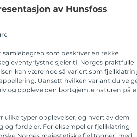
esentasjon av Hunsfoss
t samlebegrep som beskriver en rekke
seg eventyrlystne sjeler til Norges praktfulle
en kan være noe så variert som fjellklatrin
 rappellering. Uansett hvilken variant du velge
selv og oppleve den bortgjemte naturen på 
r ulike typer opplevelser, og hvert av dem
 og fordeler. For eksempel er fjellklatring
orske Norges majestetiske fjelltopper, med