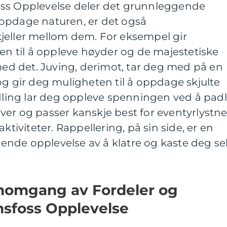
oss Opplevelse deler det grunnleggende
ppdage naturen, er det også
jeller mellom dem. For eksempel gir
ten til å oppleve høyder og de majestetiske
d det. Juving, derimot, tar deg med på en
og gir deg muligheten til å oppdage skjulte
adling lar deg oppleve spenningen ved å pad
er og passer kanskje best for eventyrlystn
ktiviteter. Rappellering, på sin side, er en
nde opplevelse av å klatre og kaste deg se
nnomgang av Fordeler og
sfoss Opplevelse