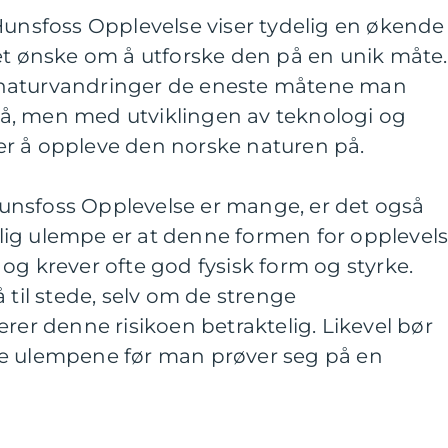
Hunsfoss Opplevelse viser tydelig en økende
et ønske om å utforske den på en unik måte.
og naturvandringer de eneste måtene man
å, men med utviklingen av teknologi og
r å oppleve den norske naturen på.
unsfoss Opplevelse er mange, er det også
ig ulempe er at denne formen for opplevel
og krever ofte god fysisk form og styrke.
 til stede, selv om de strenge
erer denne risikoen betraktelig. Likevel bør
se ulempene før man prøver seg på en