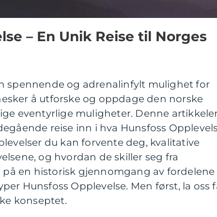
se – En Unik Reise til Norges
n spennende og adrenalinfylt mulighet for
esker å utforske og oppdage den norske
ige eventyrlige muligheter. Denne artikkele
degående reise inn i hva Hunsfoss Opplevel
levelser du kan forvente deg, kvalitative
lsene, og hvordan de skiller seg fra
se på en historisk gjennomgang av fordelene
er Hunsfoss Opplevelse. Men først, la oss f
ike konseptet.