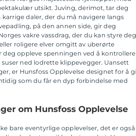
ektakulær utsikt. Juving, derimot, tar deg
karrige daler, der du må navigere langs
Elvepadling, på den annen side, gir deg
 Norges vakre vassdrag, der du kan styre de
ler roligere elver omgitt av uberørte
ar deg oppleve spenningen ved å kontrollere
 suser ned lodrette klippevegger. Uansett
ger, er Hunsfoss Opplevelse designet for å g
mtidig som du får en dyp forbindelse med
inger om Hunsfoss Opplevelse
ke bare eventyrlige opplevelser, det er også