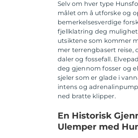
Selv om hver type Hunsf
målet om å utforske og o
bemerkelsesverdige forsk
fjellklatring deg mulighe
utsiktene som kommer me
mer terrengbasert reise, 
daler og fossefall. Elvep
deg gjennom fosser og elv
sjeler som er glade i vanna
intens og adrenalinpumpe
ned bratte klipper.
En Historisk Gje
Ulemper med Hun