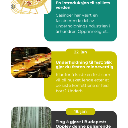
En introduksjon til spillets
verden
Casinoer har vært en
fascinerende del av
underholdningsindustrien i
århundrer. Opprinnelig et
sted f...
22. jan
Underholdning til fest: Slik
gjør du festen minneverdig
Klar for å kaste en fest som
vil bli husket lenge etter at
de siste konfettiene er feid
bort? Underh...
18. jan
Ting å gjøre i Budapest:
Opplev denne pulserende