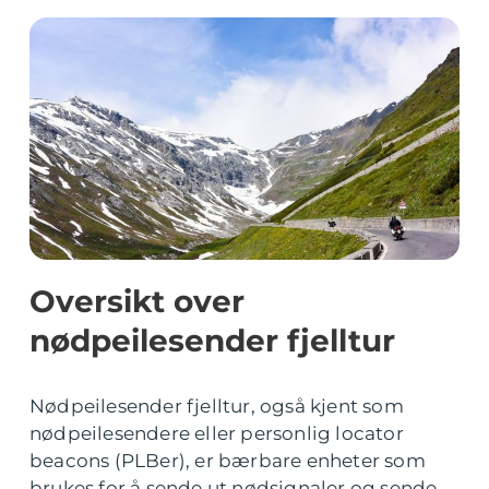
Oversikt over
nødpeilesender fjelltur
Nødpeilesender fjelltur, også kjent som
nødpeilesendere eller personlig locator
beacons (PLBer), er bærbare enheter som
brukes for å sende ut nødsignaler og sende