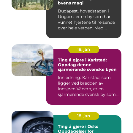
byens magi
Budapest, hovedstaden i
Ungarn, er en by som har
vunnet hjertene til reisende
over hele verden. Med ...
18. jan
Ting å gjøre i Karlstad:
Oppdag denne
sjarmerende svenske byen
Innledning: Karlstad, som
ligger ved bredden av
innsjøen Vänern, er en
sjarmerende svensk by som
har...
18. jan
Ting å gjøre i Oslo:
Oppdagelser for