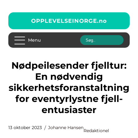
OPPLEVELSEINORGE.
no
Menu
Nødpeilesender fjelltur:
En nødvendig
sikkerhetsforanstaltning
for eventyrlystne fjell-
entusiaster
13 oktober 2023
Johanne Hansen
Redaktionel