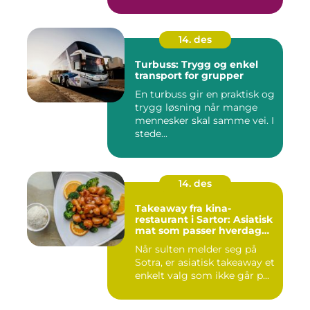
14. des
Turbuss: Trygg og enkel
transport for grupper
En turbuss gir en praktisk og
trygg løsning når mange
mennesker skal samme vei. I
stede...
14. des
Takeaway fra kina-
restaurant i Sartor: Asiatisk
mat som passer hverdag
og helg
Når sulten melder seg på
Sotra, er asiatisk takeaway et
enkelt valg som ikke går p...