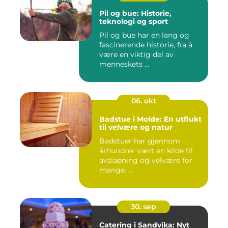
Pil og bue: Historie,
teknologi og sport
Pil og bue har en lang og
fascinerende historie, fra å
være en viktig del av
menneskets ...
06. okt
Badstue i Molde: En utflukt
til velvære og natur
Badstuer har gjennom
århundrer vært en kilde til
avslapning og velvære for
mange. ...
30. sep
Catering i Sandvika: Nyt