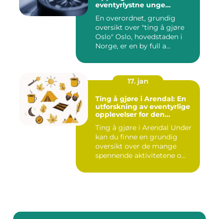
eventyrlystne unge
mennesker
En overordnet, grundig
oversikt over "ting å gjøre
Oslo" Oslo, hovedstaden i
Norge, er en by full a...
17. jan
Ting å gjøre i Arendal: En
utforskning av eventyrlige
opplevelser for den
eventyrlystne ungdommen
Ting å gjøre i Arendal Under
kan du finne en grundig
oversikt over de mange
spennende aktivitetene o...