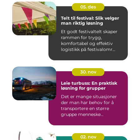
05. des
Telt til festival: Slik velger
man riktig løsning
Et godt festivaltelt skaper
rammen for trygg,
komfortabel og effektiv
logistikk på festivalomr...
30. nov
Leie turbuss: En praktisk
løsning for grupper
Det er mange situasjoner
der man har behov for å
transportere en større
gruppe menneske...
02. nov