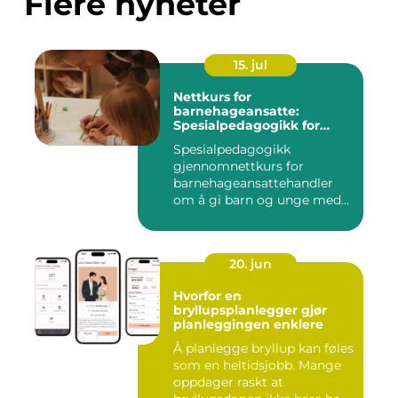
Flere nyheter
15. jul
Nettkurs for
barnehageansatte:
Spesialpedagogikk for
assistenter
Spesialpedagogikk
gjennomnettkurs for
barnehageansattehandler
om å gi barn og unge med
ulike u...
20. jun
Hvorfor en
bryllupsplanlegger gjør
planleggingen enklere
Å planlegge bryllup kan føles
som en heltidsjobb. Mange
oppdager raskt at