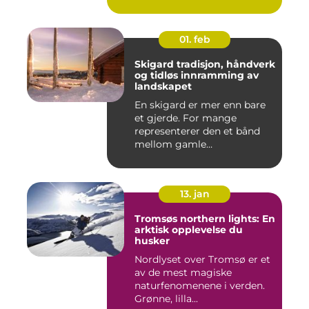
01. feb
Skigard tradisjon, håndverk
og tidløs innramming av
landskapet
En skigard er mer enn bare
et gjerde. For mange
representerer den et bånd
mellom gamle
driftsformer,...
13. jan
Tromsøs northern lights: En
arktisk opplevelse du
husker
Nordlyset over Tromsø er et
av de mest magiske
naturfenomenene i verden.
Grønne, lilla...