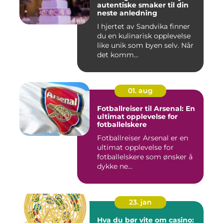
autentiske smaker til din
neste anledning
I hjertet av Sandvika finner
du en kulinarisk opplevelse
like unik som byen selv. Når
det komm...
01. aug
Fotballreiser til Arsenal: En
ultimat opplevelse for
fotballelskere
Fotballreiser Arsenal er en
ultimat opplevelse for
fotballelskere som ønsker å
dykke ne...
23. jan
Hva du bør vite om casino: