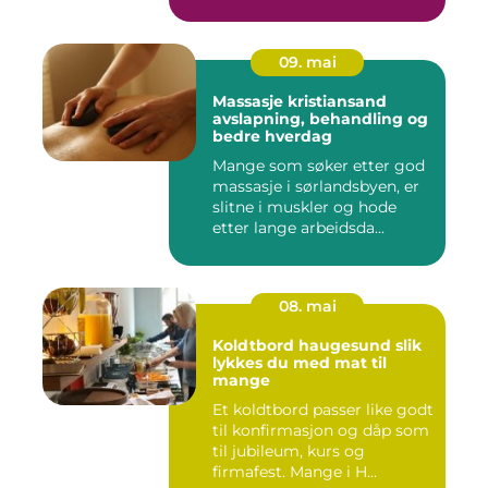
09. mai
Massasje kristiansand
avslapning, behandling og
bedre hverdag
Mange som søker etter god
massasje i sørlandsbyen, er
slitne i muskler og hode
etter lange arbeidsda...
08. mai
Koldtbord haugesund slik
lykkes du med mat til
mange
Et koldtbord passer like godt
til konfirmasjon og dåp som
til jubileum, kurs og
firmafest. Mange i H...