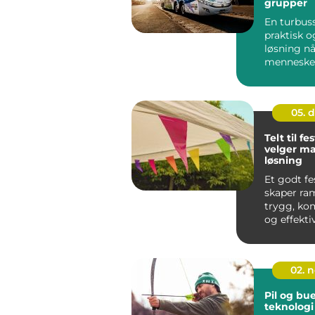
grupper
En turbuss
praktisk o
løsning n
mennesker
samme vei.
05. 
Telt til fes
velger ma
løsning
Et godt fe
skaper ra
trygg, ko
og effekti
på festival
02. 
Pil og bue
teknologi