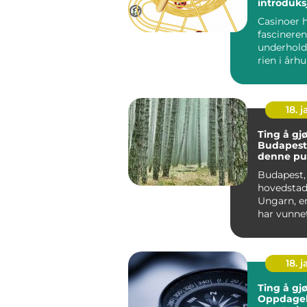
introduksj
spillets v
Casinoer 
fascineren
underhold
rien i årh
Opprinnelig
18. j
Ting å gjø
Budapest
denne pu
byens ma
Budapest,
hovedstad
Ungarn, e
har vunne
til reisen
verden. Med
18. j
Ting å gjø
Oppdagels