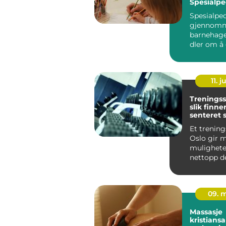
Spesialp
for assist
Spesialpe
gjennomne
barnehag
dler om å 
unge med u
11. j
Treningss
slik finne
senteret 
passer fo
Et trening
Oslo gir 
mulighete
nettopp d
det også 
vanskelig å
09. 
Massasje
kristians