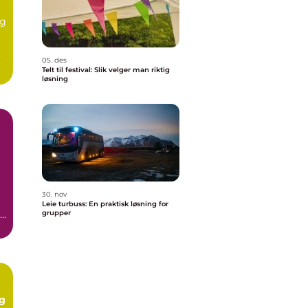
eg
.
05. des
Telt til festival: Slik velger man riktig
løsning
30. nov
Leie turbuss: En praktisk løsning for
re
grupper
og