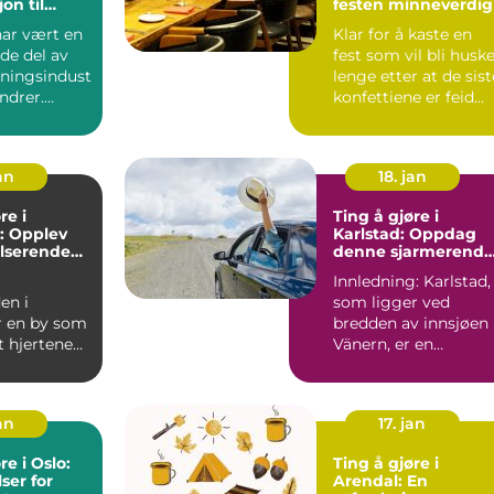
on til
festen minneverdig
erden
har vært en
Klar for å kaste en
de del av
fest som vil bli husk
ningsindust
lenge etter at de sist
undrer.
konfettiene er feid
 et sted f...
bort? Underh...
an
18. jan
re i
Ting å gjøre i
: Opplev
Karlstad: Oppdag
lserende
denne sjarmerende
gi
svenske byen
Innledning: Karlstad,
en i
som ligger ved
r en by som
bredden av innsjøen
t hjertene
Vänern, er en
de over hele
sjarmerende svensk
 ...
by som har...
an
17. jan
re i Oslo:
Ting å gjøre i
er for
Arendal: En