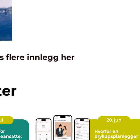
s flere innlegg her
ter
ul
20. jun
for
Hvorfor en
eansatte:
bryllupsplanlegger