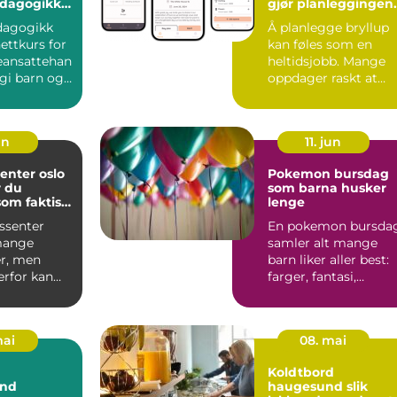
edagogikk
gjør planleggingen
enter
enklere
dagogikk
Å planlegge bryllup
ttkurs for
kan føles som en
eansattehan
heltidsjobb. Mange
gi barn og
oppdager raskt at
like u...
bryllupsdagen ikke
bare ha...
un
11. jun
enter oslo
Pokemon bursdag
r du
som barna husker
som faktisk
lenge
r deg
ssenter
En pokemon bursda
mange
samler alt mange
r, men
barn liker aller best:
erfor kan
farger, fantasi,
være
samling av figurer o
 vite h...
ve...
mai
08. mai
Koldtbord
and
haugesund slik