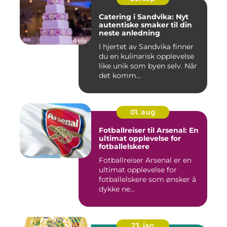
Catering i Sandvika: Nyt
autentiske smaker til din
neste anledning
I hjertet av Sandvika finner
du en kulinarisk opplevelse
like unik som byen selv. Når
det komm...
01. aug
Fotballreiser til Arsenal: En
ultimat opplevelse for
fotballelskere
Fotballreiser Arsenal er en
ultimat opplevelse for
fotballelskere som ønsker å
dykke ne...
23. jan