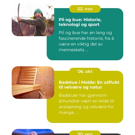
02. nov
Pil og bue: Historie,
teknologi og sport
Pil og bue har en lang og
fascinerende historie, fra å
være en viktig del av
menneskets ...
06. okt
Badstue i Molde: En utflukt
til velvære og natur
Badstuer har gjennom
århundrer vært en kilde til
avslapning og velvære for
mange. ...
30. sep