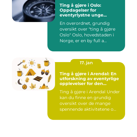
Ting å gjøre i Oslo:
Oppdagelser for
eventyrlystne unge
mennesker
En overordnet, grundig
oversikt over "ting å gjøre
Oslo" Oslo, hovedstaden i
Norge, er en by full a...
17. jan
Ting å gjøre i Arendal: En
utforskning av eventyrlige
opplevelser for den
eventyrlystne ungdommen
Ting å gjøre i Arendal Under
kan du finne en grundig
oversikt over de mange
spennende aktivitetene o...