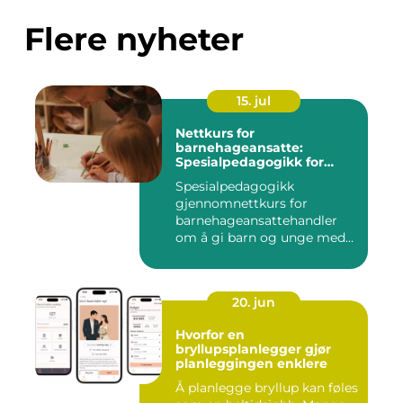
Flere nyheter
15. jul
Nettkurs for
barnehageansatte:
Spesialpedagogikk for
assistenter
Spesialpedagogikk
gjennomnettkurs for
barnehageansattehandler
om å gi barn og unge med
ulike u...
20. jun
Hvorfor en
bryllupsplanlegger gjør
planleggingen enklere
Å planlegge bryllup kan føles