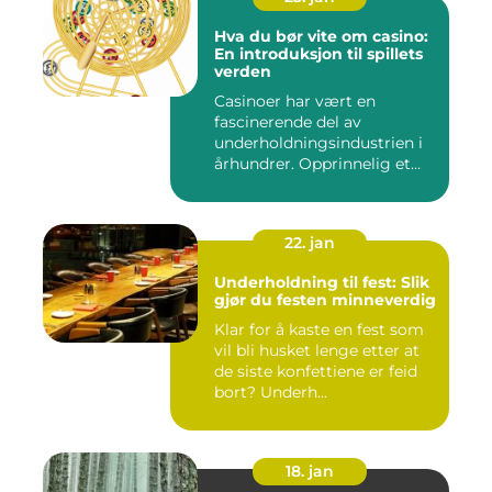
Hva du bør vite om casino:
En introduksjon til spillets
verden
Casinoer har vært en
fascinerende del av
underholdningsindustrien i
århundrer. Opprinnelig et
sted f...
22. jan
Underholdning til fest: Slik
gjør du festen minneverdig
Klar for å kaste en fest som
vil bli husket lenge etter at
de siste konfettiene er feid
bort? Underh...
18. jan