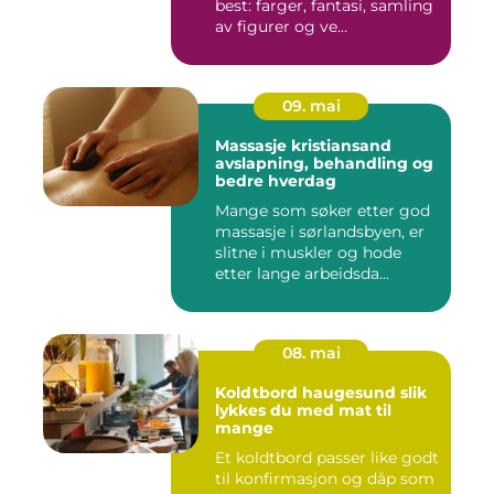
best: farger, fantasi, samling
av figurer og ve...
09. mai
Massasje kristiansand
avslapning, behandling og
bedre hverdag
Mange som søker etter god
massasje i sørlandsbyen, er
slitne i muskler og hode
etter lange arbeidsda...
08. mai
Koldtbord haugesund slik
lykkes du med mat til
mange
Et koldtbord passer like godt
til konfirmasjon og dåp som