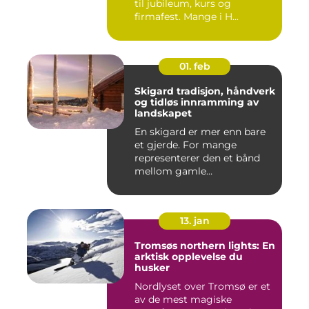
til jubileum, kurs og
firmafest. Mange i H...
01. feb
Skigard tradisjon, håndverk
og tidløs innramming av
landskapet
En skigard er mer enn bare
et gjerde. For mange
representerer den et bånd
mellom gamle
driftsformer,...
13. jan
Tromsøs northern lights: En
arktisk opplevelse du
husker
Nordlyset over Tromsø er et
av de mest magiske