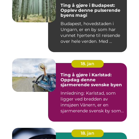
Ting å gjøre i Budapest:
Opplev denne pulserende
byens magi
Budapest, hovedstaden i
Ungarn, er en by som har
vunnet hjertene til reisende
over hele verden. Med ...
18. jan
Ting å gjøre i Karlstad:
Oppdag denne
sjarmerende svenske byen
Innledning: Karlstad, som
ligger ved bredden av
innsjøen Vänern, er en
sjarmerende svensk by som
har...
18. jan