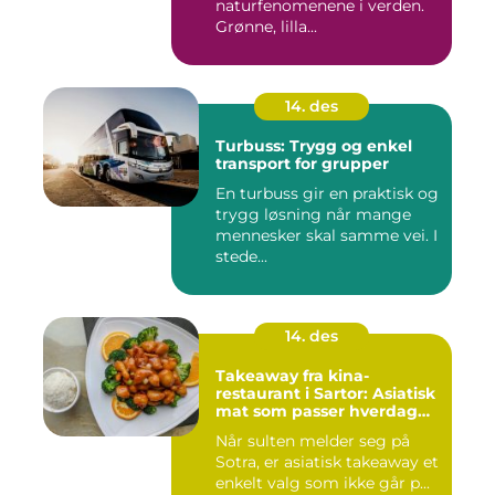
naturfenomenene i verden.
Grønne, lilla...
14. des
Turbuss: Trygg og enkel
transport for grupper
En turbuss gir en praktisk og
trygg løsning når mange
mennesker skal samme vei. I
stede...
14. des
Takeaway fra kina-
restaurant i Sartor: Asiatisk
mat som passer hverdag
og helg
Når sulten melder seg på
Sotra, er asiatisk takeaway et
enkelt valg som ikke går p...