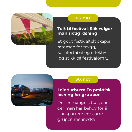
05. des
Telt til festival: Slik velger
man riktig løsning
Et godt festivaltelt skaper
rammen for trygg,
komfortabel og effektiv
logistikk på festivalomr...
30. nov
Leie turbuss: En praktisk
løsning for grupper
Det er mange situasjoner
der man har behov for å
transportere en større
gruppe menneske...