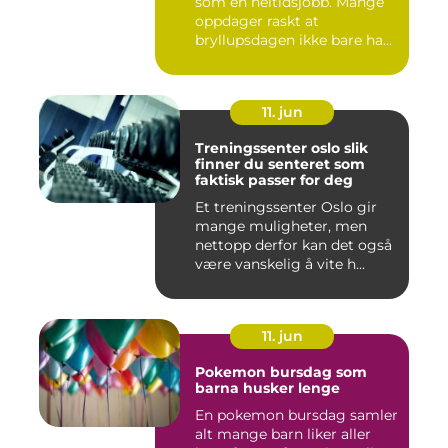
som en heltidsjobb. Mange
oppdager raskt at
bryllupsdagen ikke bare ha...
11. jun
Treningssenter oslo slik
finner du senteret som
faktisk passer for deg
Et treningssenter Oslo gir
mange muligheter, men
nettopp derfor kan det også
være vanskelig å vite h...
11. jun
Pokemon bursdag som
barna husker lenge
En pokemon bursdag samler
alt mange barn liker aller