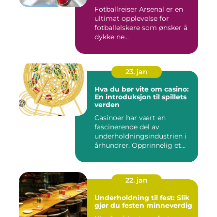
Fotballreiser Arsenal er en
ultimat opplevelse for
fotballelskere som ønsker å
dykke ne...
23. jan
Hva du bør vite om casino:
En introduksjon til spillets
verden
Casinoer har vært en
fascinerende del av
underholdningsindustrien i
århundrer. Opprinnelig et
sted f...
22. jan
Underholdning til fest: Slik
gjør du festen minneverdig