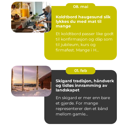
08. mai
Koldtbord haugesund slik
lykkes du med mat til
mange
Et koldtbord passer like godt
til konfirmasjon og dåp som
til jubileum, kurs og
firmafest. Mange i H...
01. feb
Skigard tradisjon, håndverk
og tidløs innramming av
landskapet
En skigard er mer enn bare
et gjerde. For mange
representerer den et bånd
mellom gamle
driftsformer,...