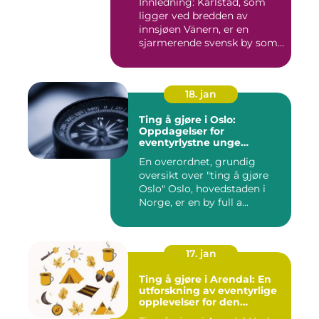
Innledning: Karlstad, som
ligger ved bredden av
innsjøen Vänern, er en
sjarmerende svensk by som
har...
18. jan
Ting å gjøre i Oslo:
Oppdagelser for
eventyrlystne unge
mennesker
En overordnet, grundig
oversikt over "ting å gjøre
Oslo" Oslo, hovedstaden i
Norge, er en by full a...
17. jan
Ting å gjøre i Arendal: En
utforskning av eventyrlige
opplevelser for den
eventyrlystne ungdommen