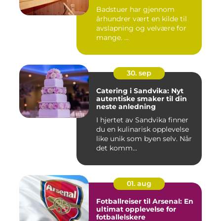
Badstuer har gjennom
århundrer vært en kilde til
avslapning og velvære for
mange. ...
30. sep
Catering i Sandvika: Nyt
autentiske smaker til din
neste anledning
I hjertet av Sandvika finner
du en kulinarisk opplevelse
like unik som byen selv. Når
det komm...
01. aug
Fotballreiser til Arsenal: En
ultimat opplevelse for
fotballelskere