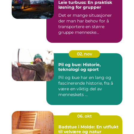
Leie turbuss: En praktisk
løsning for grupper
Det er mange situasjoner
der man har behov for å
transportere en større
gruppe menneske...
02. nov
Pil og bue: Historie,
teknologi og sport
Pil og bue har en lang og
fascinerende historie, fra å
være en viktig del av
menneskets ...
06. okt
Badstue i Molde: En utflukt
til velvære og natur