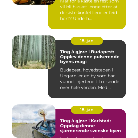
Klar for å kaste en fest som
vil bli husket lenge etter at
de siste konfettiene er feid
bort? Underh...
18. jan
Ting å gjøre i Budapest:
Opplev denne pulserende
byens magi
Budapest, hovedstaden i
Ungarn, er en by som har
vunnet hjertene til reisende
over hele verden. Med ...
18. jan
Ting å gjøre i Karlstad:
Oppdag denne
sjarmerende svenske byen