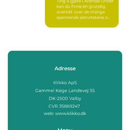
Ting å gjøre i Arendal Under
kan du finne en grundig
oversikt over de mange
spennende aktivitetene o...
Adresse
web:
www.klikko.dk