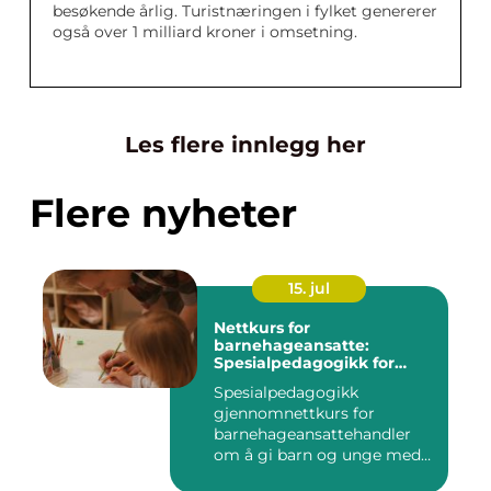
besøkende årlig. Turistnæringen i fylket genererer
også over 1 milliard kroner i omsetning.
Les flere innlegg her
Flere nyheter
15. jul
Nettkurs for
barnehageansatte:
Spesialpedagogikk for
assistenter
Spesialpedagogikk
gjennomnettkurs for
barnehageansattehandler
om å gi barn og unge med
ulike u...