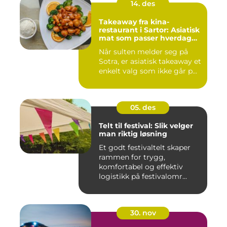
14. des
Takeaway fra kina-
restaurant i Sartor: Asiatisk
mat som passer hverdag
og helg
Når sulten melder seg på
Sotra, er asiatisk takeaway et
enkelt valg som ikke går p...
05. des
Telt til festival: Slik velger
man riktig løsning
Et godt festivaltelt skaper
rammen for trygg,
komfortabel og effektiv
logistikk på festivalomr...
30. nov