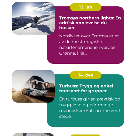
13. jan
Tromsøs northern lights: En
arktisk opplevelse du
husker
Nordlyset over Tromsø er et
av de mest magiske
naturfenomenene i verden.
Grønne, lilla...
14. des
Turbuss: Trygg og enkel
transport for grupper
En turbuss gir en praktisk og
trygg løsning når mange
mennesker skal samme vei. I
stede...