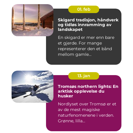
01. feb
Skigard tradisjon, håndverk
og tidløs innramming av
landskapet
En skigard er mer enn bare
et gjerde. For mange
representerer den et bånd
mellom gamle
driftsformer,...
13. jan
Tromsøs northern lights: En
arktisk opplevelse du
husker
Nordlyset over Tromsø er et
av de mest magiske
naturfenomenene i verden.
Grønne, lilla...