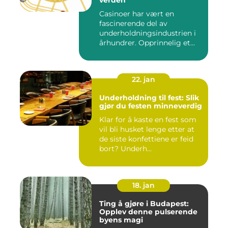
verden
Casinoer har vært en
fascinerende del av
underholdningsindustrien i
århundrer. Opprinnelig et
sted f...
22. jan
Underholdning til fest: Slik
gjør du festen minneverdig
Klar for å kaste en fest som
vil bli husket lenge etter at
de siste konfettiene er feid
bort? Underh...
18. jan
Ting å gjøre i Budapest:
Opplev denne pulserende
byens magi