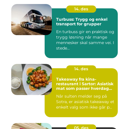
14. des
Turbuss: Trygg og enkel
transport for grupper
En turbuss gir en praktisk og
trygg løsning når mange
mennesker skal samme vei. I
stede...
14. des
Takeaway fra kina-
restaurant i Sartor: Asiatisk
mat som passer hverdag
og helg
Når sulten melder seg på
Sotra, er asiatisk takeaway et
enkelt valg som ikke går p...
05. des