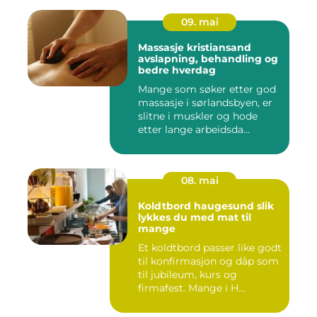
09. mai
Massasje kristiansand
avslapning, behandling og
bedre hverdag
Mange som søker etter god
massasje i sørlandsbyen, er
slitne i muskler og hode
etter lange arbeidsda...
08. mai
Koldtbord haugesund slik
lykkes du med mat til
mange
Et koldtbord passer like godt
til konfirmasjon og dåp som
til jubileum, kurs og
firmafest. Mange i H...