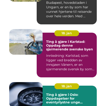
Budapest, hovedstaden i
Ungarn, er en by som har
vunnet hjertene til reisende
over hele verden. Med ...
18. jan
Ting å gjøre i Karlstad:
Oppdag denne
sjarmerende svenske byen
Innledning: Karlstad, som
ligger ved bredden av
innsjøen Vänern, er en
sjarmerende svensk by som
har...
18. jan
Ting å gjøre i Oslo:
Oppdagelser for
eventyrlystne unge