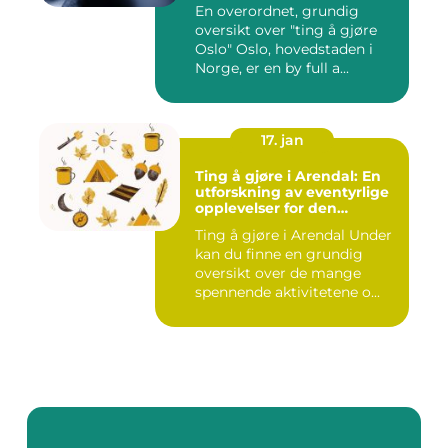
mennesker
En overordnet, grundig
oversikt over "ting å gjøre
Oslo" Oslo, hovedstaden i
Norge, er en by full a...
17. jan
Ting å gjøre i Arendal: En
utforskning av eventyrlige
opplevelser for den
eventyrlystne ungdommen
Ting å gjøre i Arendal Under
kan du finne en grundig
oversikt over de mange
spennende aktivitetene o...