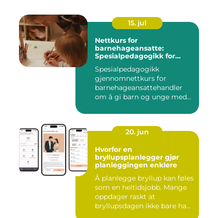
15. jul
Nettkurs for
barnehageansatte:
Spesialpedagogikk for
assistenter
Spesialpedagogikk
gjennomnettkurs for
barnehageansattehandler
om å gi barn og unge med
ulike u...
20. jun
Hvorfor en
bryllupsplanlegger gjør
planleggingen enklere
Å planlegge bryllup kan føles
som en heltidsjobb. Mange
oppdager raskt at
bryllupsdagen ikke bare ha...