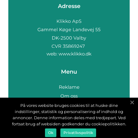
Adresse
web:
www.klikko.dk
Menu
Reklame
Om oss
Cookies
På vores website bruges cookies til at huske dine
indstillinger, statistik og personalisering af indhold og
Kontakt Oss
annoncer. Denne information deles med tredjepart. Ved
Sitemap
fortsat brug af websiden godkender du cookiepolitikken.
Ok
Privatlivspolitik