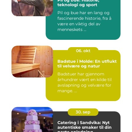
Pil og bue: Historie,
teknologi og sport
Pil og bue har en lang og
fascinerende historie, fra å
være en viktig del av
menneskets ...
06. okt
Badstue i Molde: En utflukt
til velvære og natur
Badstuer har gjennom
århundrer vært en kilde til
avslapning og velvære for
mange. ...
30. sep
Catering i Sandvika: Nyt
autentiske smaker til din