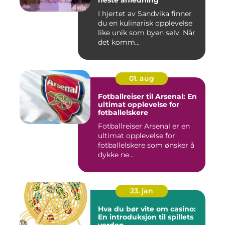
neste anledning
I hjertet av Sandvika finner
du en kulinarisk opplevelse
like unik som byen selv. Når
det komm...
01. aug
Fotballreiser til Arsenal: En
ultimat opplevelse for
fotballelskere
Fotballreiser Arsenal er en
ultimat opplevelse for
fotballelskere som ønsker å
dykke ne...
23. jan
Hva du bør vite om casino:
En introduksjon til spillets