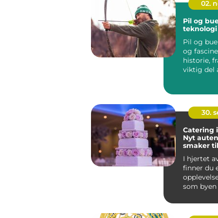
02. 
Pil og bue
teknologi
Pil og bue
og fascin
historie, 
viktig del 
menneskets
30. 
Catering 
Nyt auten
smaker ti
anlednin
I hjertet 
finner du 
opplevelse
som byen 
det komm.