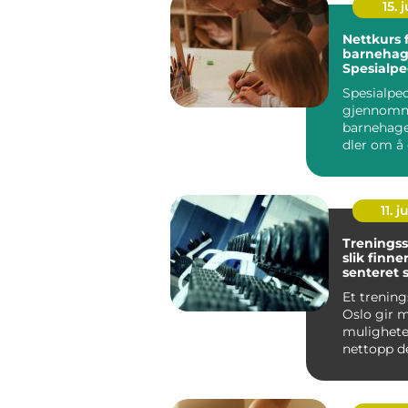
15. j
Nettkurs 
barnehag
Spesialp
for assist
Spesialpe
gjennomne
barnehag
dler om å 
unge med u
11. j
Treningss
slik finne
senteret 
passer fo
Et trening
Oslo gir 
mulighete
nettopp d
det også 
vanskelig å