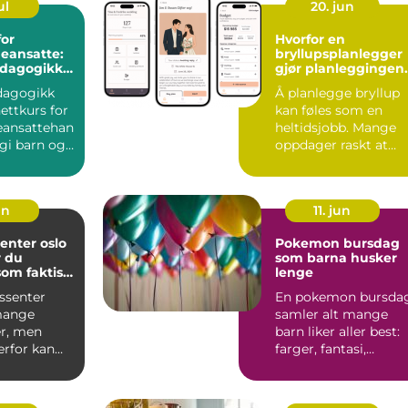
ul
20. jun
for
Hvorfor en
eansatte:
bryllupsplanlegger
edagogikk
gjør planleggingen
enter
enklere
dagogikk
Å planlegge bryllup
ttkurs for
kan føles som en
eansattehan
heltidsjobb. Mange
gi barn og
oppdager raskt at
like u...
bryllupsdagen ikke
bare ha...
un
11. jun
enter oslo
Pokemon bursdag
r du
som barna husker
som faktisk
lenge
r deg
ssenter
En pokemon bursda
mange
samler alt mange
r, men
barn liker aller best:
erfor kan
farger, fantasi,
være
samling av figurer o
 vite h...
ve...