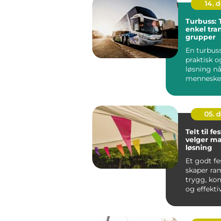
14. 
Turbuss: 
enkel tra
grupper
En turbuss
praktisk o
løsning n
mennesker
samme vei.
05. 
Telt til fes
velger ma
løsning
Et godt fe
skaper ra
trygg, ko
og effekti
på festival