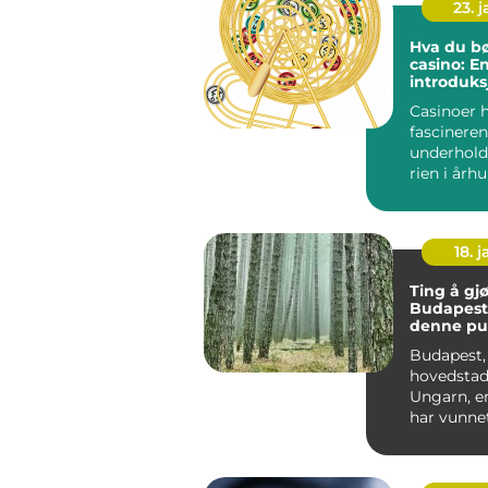
23. 
Hva du bø
casino: E
introduksj
spillets v
Casinoer 
fascineren
underhold
rien i årh
Opprinnelig
18. j
Ting å gjø
Budapest
denne pu
byens ma
Budapest,
hovedstad
Ungarn, e
har vunne
til reisen
verden. Med