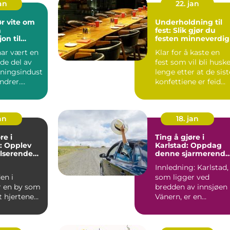
jan
22. jan
r vite om
Underholdning til
n
fest: Slik gjør du
on til
festen minneverdig
erden
har vært en
Klar for å kaste en
de del av
fest som vil bli husk
ningsindust
lenge etter at de sist
undrer.
konfettiene er feid
 et sted f...
bort? Underh...
an
18. jan
re i
Ting å gjøre i
: Opplev
Karlstad: Oppdag
lserende
denne sjarmerende
gi
svenske byen
Innledning: Karlstad,
en i
som ligger ved
r en by som
bredden av innsjøen
t hjertene
Vänern, er en
de over hele
sjarmerende svensk
 ...
by som har...