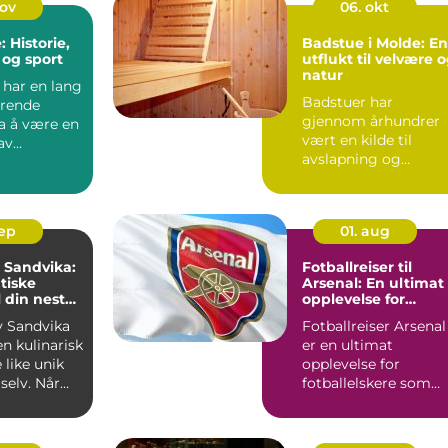
nov
06. okt
: Historie,
Badstue i Molde: En
 og sport
utflukt til velvære 
natur
 har en lang
Badstuer har
erende
gjennom århundrer
fra å være en
vært en kilde til
av
avslapning og
 ...
velvære for mange. ..
sep
01. aug
i Sandvika:
Fotballreiser til
tiske
Arsenal: En ultimat
l din neste
opplevelse for
g
fotballelskere
av Sandvika
Fotballreiser Arsenal
en kulinarisk
er en ultimat
 like unik
opplevelse for
selv. Når
fotballelskere som
..
ønsker å dykke ne...