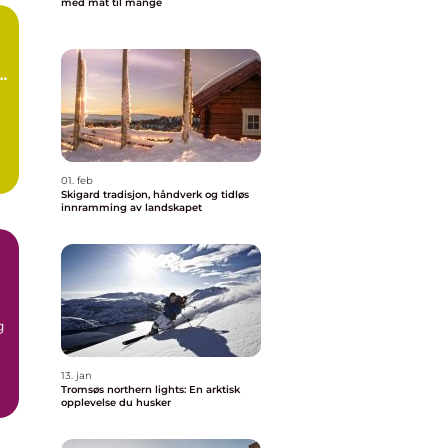
med mat til mange
01. feb
Skigard tradisjon, håndverk og tidløs
innramming av landskapet
g
13. jan
Tromsøs northern lights: En arktisk
g
opplevelse du husker