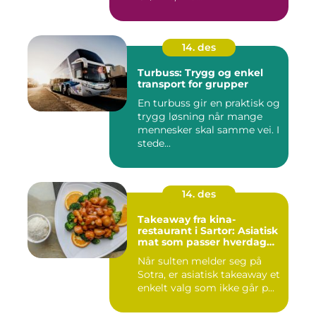
14. des
Turbuss: Trygg og enkel
transport for grupper
En turbuss gir en praktisk og
trygg løsning når mange
mennesker skal samme vei. I
stede...
14. des
Takeaway fra kina-
restaurant i Sartor: Asiatisk
mat som passer hverdag
og helg
Når sulten melder seg på
Sotra, er asiatisk takeaway et
enkelt valg som ikke går p...