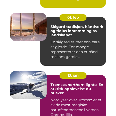
01. feb
Skigard tradisjon, håndverk
og tidløs innramming av
landskapet
En skigard er mer enn bare
et gjerde. For mange
representerer den et bånd
mellom gamle
driftsformer,...
13. jan
Tromsøs northern lights: En
arktisk opplevelse du
husker
Nordlyset over Tromsø er et
av de mest magiske
naturfenomenene i verden.
Grønne, lilla...