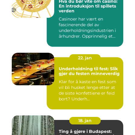
Hva du bør vite om casino:
En introduksjon til spillets
verden
Casinoer har vært en
fascinerende del av
underholdningsindustrien i
århundrer. Opprinnelig et
sted f...
22. jan
Underholdning til fest: Slik
gjør du festen minneverdig
Klar for å kaste en fest som
vil bli husket lenge etter at
de siste konfettiene er feid
bort? Underh...
18. jan
Ting å gjøre i Budapest: