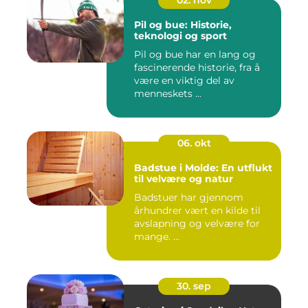
02. nov
Pil og bue: Historie,
teknologi og sport
Pil og bue har en lang og
fascinerende historie, fra å
være en viktig del av
menneskets ...
06. okt
Badstue i Molde: En utflukt
til velvære og natur
Badstuer har gjennom
århundrer vært en kilde til
avslapning og velvære for
mange. ...
30. sep