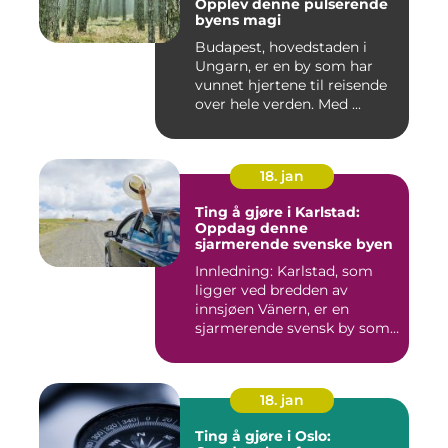
Opplev denne pulserende
byens magi
Budapest, hovedstaden i
Ungarn, er en by som har
vunnet hjertene til reisende
over hele verden. Med ...
18. jan
Ting å gjøre i Karlstad:
Oppdag denne
sjarmerende svenske byen
Innledning: Karlstad, som
ligger ved bredden av
innsjøen Vänern, er en
sjarmerende svensk by som
har...
18. jan
Ting å gjøre i Oslo: