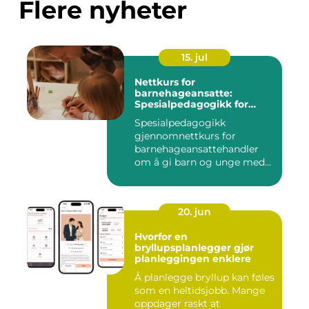
Flere nyheter
15. jul
Nettkurs for
barnehageansatte:
Spesialpedagogikk for
assistenter
Spesialpedagogikk
gjennomnettkurs for
barnehageansattehandler
om å gi barn og unge med
ulike u...
20. jun
Hvorfor en
bryllupsplanlegger gjør
planleggingen enklere
Å planlegge bryllup kan føles
som en heltidsjobb. Mange
oppdager raskt at