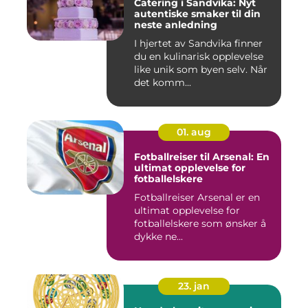
Catering i Sandvika: Nyt
autentiske smaker til din
neste anledning
I hjertet av Sandvika finner
du en kulinarisk opplevelse
like unik som byen selv. Når
det komm...
01. aug
Fotballreiser til Arsenal: En
ultimat opplevelse for
fotballelskere
Fotballreiser Arsenal er en
ultimat opplevelse for
fotballelskere som ønsker å
dykke ne...
23. jan