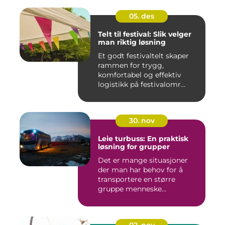
05. des
Telt til festival: Slik velger
man riktig løsning
Et godt festivaltelt skaper
rammen for trygg,
komfortabel og effektiv
logistikk på festivalomr...
30. nov
Leie turbuss: En praktisk
løsning for grupper
Det er mange situasjoner
der man har behov for å
transportere en større
gruppe menneske...