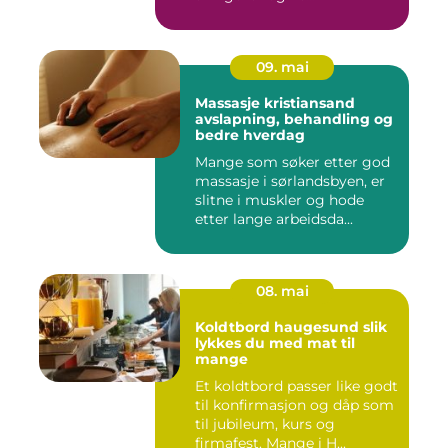
09. mai
Massasje kristiansand
avslapning, behandling og
bedre hverdag
Mange som søker etter god
massasje i sørlandsbyen, er
slitne i muskler og hode
etter lange arbeidsda...
08. mai
Koldtbord haugesund slik
lykkes du med mat til
mange
Et koldtbord passer like godt
til konfirmasjon og dåp som
til jubileum, kurs og
firmafest. Mange i H...