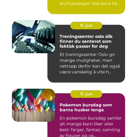
bryllupsdagen ikke bare ha...
11. jun
Treningssenter oslo slik
finner du senteret som
faktisk passer for deg
Et treningssenter Oslo gir
mange muligheter, men
nettopp derfor kan det også
være vanskelig å vite h...
11. jun
Pokemon bursdag som
barna husker lenge
En pokemon bursdag samler
alt mange barn liker aller
best: farger, fantasi, samling
av figurer og ve...