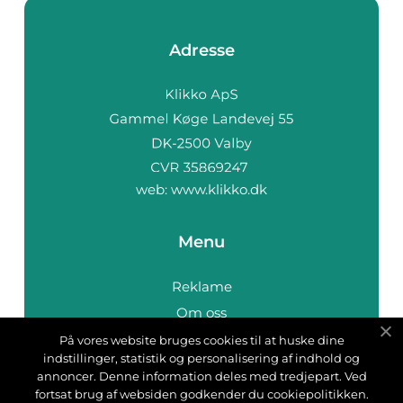
Adresse
web:
www.klikko.dk
Menu
Reklame
Om oss
Cookies
På vores website bruges cookies til at huske dine
indstillinger, statistik og personalisering af indhold og
Kontakt Oss
annoncer. Denne information deles med tredjepart. Ved
Sitemap
fortsat brug af websiden godkender du cookiepolitikken.