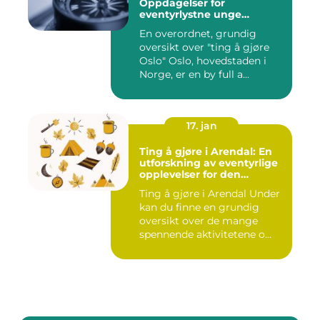
Oppdagelser for
eventyrlystne unge
mennesker
En overordnet, grundig
oversikt over "ting å gjøre
Oslo" Oslo, hovedstaden i
Norge, er en by full a...
17. jan
Ting å gjøre i Arendal: En
utforskning av eventyrlige
opplevelser for den
eventyrlystne ungdommen
Ting å gjøre i Arendal Under
kan du finne en grundig
oversikt over de mange
spennende aktivitetene o...