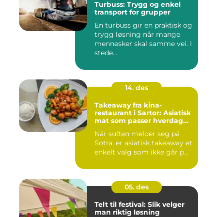
Turbuss: Trygg og enkel
transport for grupper
En turbuss gir en praktisk og
trygg løsning når mange
mennesker skal samme vei. I
stede...
14. des
Takeaway fra kina-
restaurant i Sartor: Asiatisk
mat som passer hverdag
og helg
Når sulten melder seg på
Sotra, er asiatisk takeaway et
enkelt valg som ikke går p...
05. des
Telt til festival: Slik velger
man riktig løsning