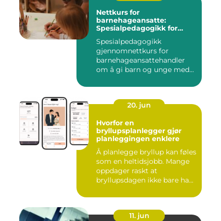
Nettkurs for
barnehageansatte:
Spesialpedagogikk for
assistenter
Spesialpedagogikk
gjennomnettkurs for
barnehageansattehandler
om å gi barn og unge med
ulike u...
20. jun
Hvorfor en
bryllupsplanlegger gjør
planleggingen enklere
Å planlegge bryllup kan føles
som en heltidsjobb. Mange
oppdager raskt at
bryllupsdagen ikke bare ha...
11. jun