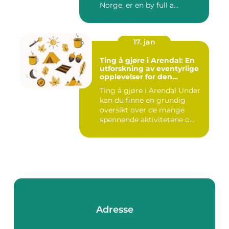
Norge, er en by full a...
17. jan
Ting å gjøre i Arendal: En
utforskning av eventyrlige
opplevelser for den
eventyrlystne ungdommen
Ting å gjøre i Arendal Under
kan du finne en grundig
oversikt over de mange
spennende aktivitetene o...
Adresse