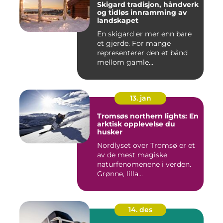
Skigard tradisjon, håndverk
og tidløs innramming av
landskapet
En skigard er mer enn bare
et gjerde. For mange
representerer den et bånd
mellom gamle
driftsformer,...
13. jan
Tromsøs northern lights: En
arktisk opplevelse du
husker
Nordlyset over Tromsø er et
av de mest magiske
naturfenomenene i verden.
Grønne, lilla...
14. des