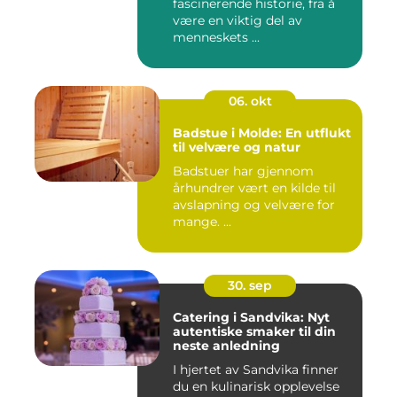
fascinerende historie, fra å
være en viktig del av
menneskets ...
06. okt
Badstue i Molde: En utflukt
til velvære og natur
Badstuer har gjennom
århundrer vært en kilde til
avslapning og velvære for
mange. ...
30. sep
Catering i Sandvika: Nyt
autentiske smaker til din
neste anledning
I hjertet av Sandvika finner
du en kulinarisk opplevelse