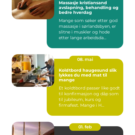
Massasje kristiansand
avslapning, behandling og
bedre hverdag
Mange som søker etter god
massasje i sørlandsbyen, er
slitne i muskler og hode
etter lange arbeidsda...
08. mai
Koldtbord haugesund slik
lykkes du med mat til
mange
Et koldtbord passer like godt
til konfirmasjon og dåp som
til jubileum, kurs og
firmafest. Mange i H...
01. feb