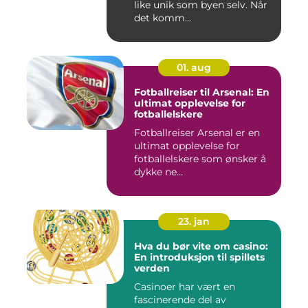
like unik som byen selv. Når
det komm...
01. aug
Fotballreiser til Arsenal: En
ultimat opplevelse for
fotballelskere
Fotballreiser Arsenal er en
ultimat opplevelse for
fotballelskere som ønsker å
dykke ne...
23. jan
Hva du bør vite om casino:
En introduksjon til spillets
verden
Casinoer har vært en
fascinerende del av