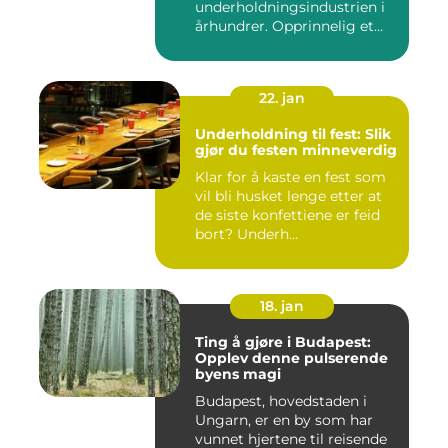
underholdningsindustrien i
århundrer. Opprinnelig et
sted f...
22. jan
Underholdning til fest: Slik
gjør du festen minneverdig
Klar for å kaste en fest som
vil bli husket lenge etter at
de siste konfettiene er feid
bort? Underh...
18. jan
Ting å gjøre i Budapest:
Opplev denne pulserende
byens magi
Budapest, hovedstaden i
Ungarn, er en by som har
vunnet hjertene til reisende