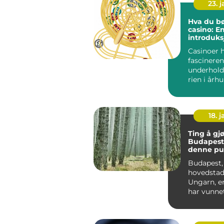
23. 
Hva du bø
casino: E
introduksj
spillets v
Casinoer 
fascineren
underhold
rien i årh
Opprinnelig
18. j
Ting å gjø
Budapest
denne pu
byens ma
Budapest,
hovedstad
Ungarn, e
har vunne
til reisen
verden. Med