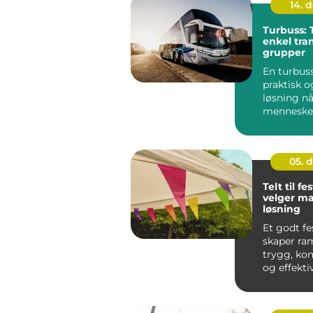
14. 
Turbuss: 
enkel tra
grupper
En turbuss
praktisk o
løsning n
mennesker
samme vei.
05. 
Telt til fes
velger ma
løsning
Et godt fe
skaper ra
trygg, ko
og effekti
på festival