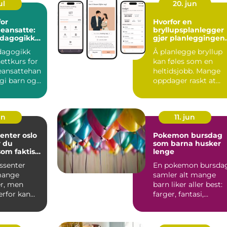
ul
20. jun
for
Hvorfor en
eansatte:
bryllupsplanlegger
edagogikk
gjør planleggingen
enter
enklere
dagogikk
Å planlegge bryllup
ttkurs for
kan føles som en
eansattehan
heltidsjobb. Mange
gi barn og
oppdager raskt at
like u...
bryllupsdagen ikke
bare ha...
un
11. jun
enter oslo
Pokemon bursdag
r du
som barna husker
som faktisk
lenge
r deg
ssenter
En pokemon bursda
mange
samler alt mange
r, men
barn liker aller best:
erfor kan
farger, fantasi,
være
samling av figurer o
 vite h...
ve...