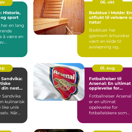
nov
06. okt
: Historie,
Badstue i Molde: En
 og sport
utflukt til velvære 
natur
 har en lang
Badstuer har
erende
gjennom århundrer
fra å være en
vært en kilde til
av
avslapning og
 ...
velvære for mange. ..
sep
01. aug
i Sandvika:
Fotballreiser til
tiske
Arsenal: En ultimat
l din neste
opplevelse for
g
fotballelskere
av Sandvika
Fotballreiser Arsenal
en kulinarisk
er en ultimat
 like unik
opplevelse for
selv. Når
fotballelskere som
..
ønsker å dykke ne...