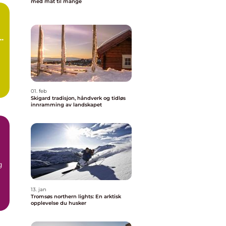
med mat til mange
01. feb
Skigard tradisjon, håndverk og tidløs
innramming av landskapet
g
13. jan
Tromsøs northern lights: En arktisk
g
opplevelse du husker