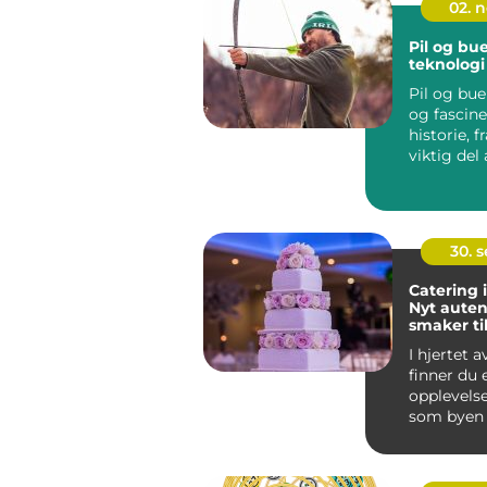
02. 
Pil og bue
teknologi
Pil og bue
og fascin
historie, 
viktig del 
menneskets
30. 
Catering 
Nyt auten
smaker ti
anlednin
I hjertet 
finner du 
opplevelse
som byen 
det komm.