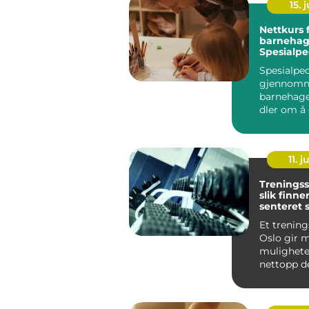
15. j
Nettkurs 
barnehag
Spesialp
for assist
Spesialpe
gjennomne
barnehag
dler om å 
unge med u
11. j
Treningss
slik finne
senteret 
passer fo
Et trening
Oslo gir 
mulighete
nettopp d
det også 
vanskelig å