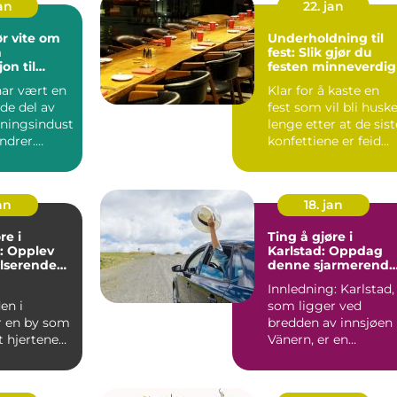
jan
22. jan
r vite om
Underholdning til
n
fest: Slik gjør du
on til
festen minneverdig
erden
har vært en
Klar for å kaste en
de del av
fest som vil bli husk
ningsindust
lenge etter at de sist
undrer.
konfettiene er feid
 et sted f...
bort? Underh...
an
18. jan
re i
Ting å gjøre i
: Opplev
Karlstad: Oppdag
lserende
denne sjarmerende
gi
svenske byen
Innledning: Karlstad,
en i
som ligger ved
r en by som
bredden av innsjøen
t hjertene
Vänern, er en
de over hele
sjarmerende svensk
 ...
by som har...