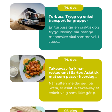
14. des
Turbuss: Trygg og enkel
transport for grupper
En turbuss gir en praktisk og
trygg løsning når mange
mennesker skal samme vei. I
stede...
14. des
Takeaway fra kina-
restaurant i Sartor: Asiatisk
mat som passer hverdag
og helg
Når sulten melder seg på
Sotra, er asiatisk takeaway et
enkelt valg som ikke går p...
05. des