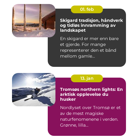
01. feb
Skigard tradisjon, håndverk
og tidløs innramming av
landskapet
En skigard er mer enn bare
et gjerde. For mange
representerer den et bånd
mellom gamle
driftsformer,...
13. jan
Tromsøs northern lights: En
arktisk opplevelse du
husker
Nordlyset over Tromsø er et
av de mest magiske
naturfenomenene i verden.
Grønne, lilla...