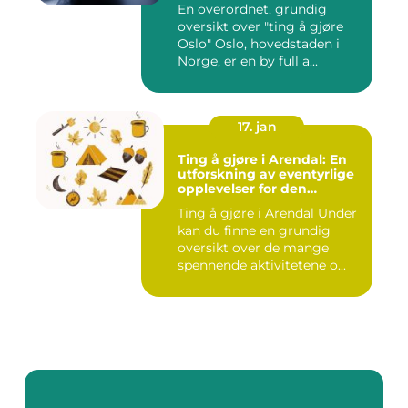
En overordnet, grundig
oversikt over "ting å gjøre
Oslo" Oslo, hovedstaden i
Norge, er en by full a...
17. jan
Ting å gjøre i Arendal: En
utforskning av eventyrlige
opplevelser for den
eventyrlystne ungdommen
Ting å gjøre i Arendal Under
kan du finne en grundig
oversikt over de mange
spennende aktivitetene o...