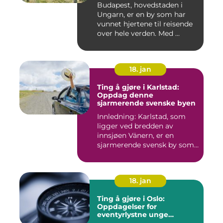
Budapest, hovedstaden i
Ungarn, er en by som har
vunnet hjertene til reisende
over hele verden. Med ...
18. jan
Ting å gjøre i Karlstad:
Oppdag denne
sjarmerende svenske byen
Innledning: Karlstad, som
ligger ved bredden av
innsjøen Vänern, er en
sjarmerende svensk by som
har...
18. jan
Ting å gjøre i Oslo:
Oppdagelser for
eventyrlystne unge
mennesker