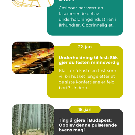
Casinoer har vært en
fascinerende del av
underholdningsindustrien i
århundrer. Opprinnelig et
sted f...
22. jan
Underholdning til fest: Slik
gjør du festen minneverdig
Klar for å kaste en fest som
vil bli husket lenge etter at
de siste konfettiene er feid
bort? Underh...
18. jan
Ting å gjøre i Budapest:
Opplev denne pulserende
byens magi