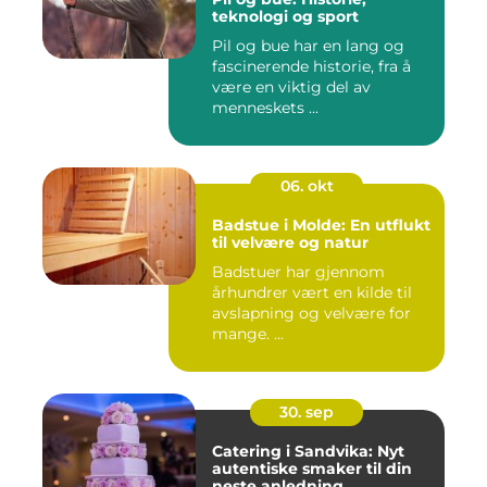
teknologi og sport
Pil og bue har en lang og
fascinerende historie, fra å
være en viktig del av
menneskets ...
06. okt
Badstue i Molde: En utflukt
til velvære og natur
Badstuer har gjennom
århundrer vært en kilde til
avslapning og velvære for
mange. ...
30. sep
Catering i Sandvika: Nyt
autentiske smaker til din
neste anledning