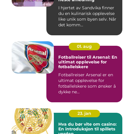
I hjertet av Sandvika finner
du en kulinarisk opplevelse
like unik som byen selv. Når
det komm...
01. aug
Fotballreiser til Arsenal: En
ultimat opplevelse for
fotballelskere
Fotballreiser Arsenal er en
ultimat opplevelse for
fotballelskere som ønsker å
dykke ne...
23. jan
Hva du bør vite om casino:
En introduksjon til spillets
verden