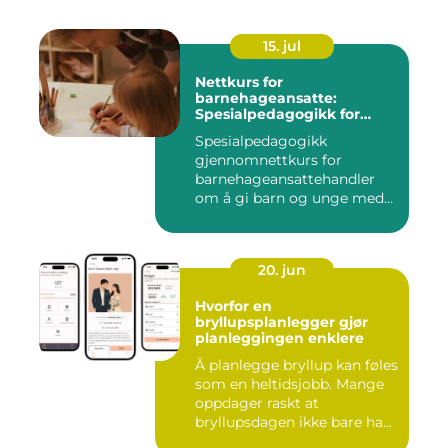
15. jul
Nettkurs for
barnehageansatte:
Spesialpedagogikk for
assistenter
Spesialpedagogikk
gjennomnettkurs for
barnehageansattehandler
om å gi barn og unge med
ulike u...
20. jun
Hvorfor en
bryllupsplanlegger gjør
planleggingen enklere
Å planlegge bryllup kan føles
som en heltidsjobb. Mange
oppdager raskt at
bryllupsdagen ikke bare ha...