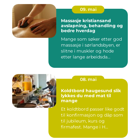
09. mai
Massasje kristiansand
avslapning, behandling og
bedre hverdag
Mange som søker etter god
massasje i sørlandsbyen, er
slitne i muskler og hode
etter lange arbeidsda...
08. mai
Koldtbord haugesund slik
lykkes du med mat til
mange
Et koldtbord passer like godt
til konfirmasjon og dåp som
til jubileum, kurs og
firmafest. Mange i H...