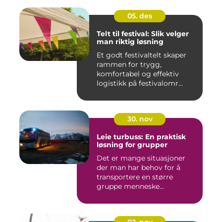
05. des
Telt til festival: Slik velger
man riktig løsning
Et godt festivaltelt skaper
rammen for trygg,
komfortabel og effektiv
logistikk på festivalomr...
30. nov
Leie turbuss: En praktisk
løsning for grupper
Det er mange situasjoner
der man har behov for å
transportere en større
gruppe menneske...