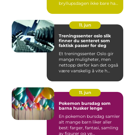
bryllupsdagen ikke bare ha...
11. jun
Treningssenter oslo slik
finner du senteret som
faktisk passer for deg
Et treningssenter Oslo gir
mange muligheter, men
nettopp derfor kan det også
være vanskelig å vite h...
11. jun
Pokemon bursdag som
barna husker lenge
En pokemon bursdag samler
alt mange barn liker aller
best: farger, fantasi, samling
av figurer og ve...