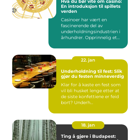
Hva du bør vite om casino:
En introduksjon til spillets
verden
Casinoer har vært en
fascinerende del av
underholdningsindustrien i
århundrer. Opprinnelig et
sted f...
22. jan
Underholdning til fest: Slik
gjør du festen minneverdig
Klar for å kaste en fest som
vil bli husket lenge etter at
de siste konfettiene er feid
bort? Underh...
18. jan
Ting å gjøre i Budapest: