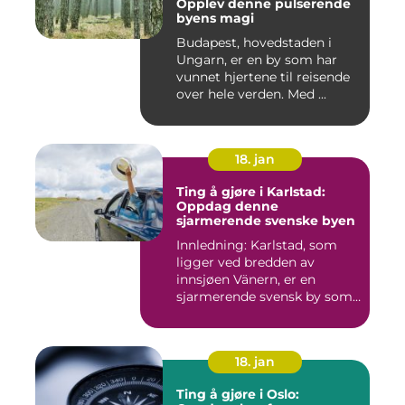
Opplev denne pulserende
byens magi
Budapest, hovedstaden i
Ungarn, er en by som har
vunnet hjertene til reisende
over hele verden. Med ...
18. jan
Ting å gjøre i Karlstad:
Oppdag denne
sjarmerende svenske byen
Innledning: Karlstad, som
ligger ved bredden av
innsjøen Vänern, er en
sjarmerende svensk by som
har...
18. jan
Ting å gjøre i Oslo: