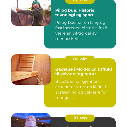
02. nov
Pil og bue: Historie,
teknologi og sport
Pil og bue har en lang og
fascinerende historie, fra å
være en viktig del av
menneskets ...
06. okt
Badstue i Molde: En utflukt
til velvære og natur
Badstuer har gjennom
århundrer vært en kilde til
avslapning og velvære for
mange. ...
30. sep