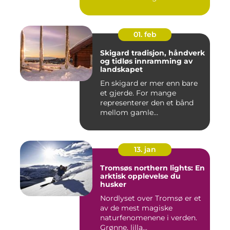
01. feb
Skigard tradisjon, håndverk
og tidløs innramming av
landskapet
En skigard er mer enn bare
et gjerde. For mange
representerer den et bånd
mellom gamle
driftsformer,...
13. jan
Tromsøs northern lights: En
arktisk opplevelse du
husker
Nordlyset over Tromsø er et
av de mest magiske
naturfenomenene i verden.
Grønne, lilla...