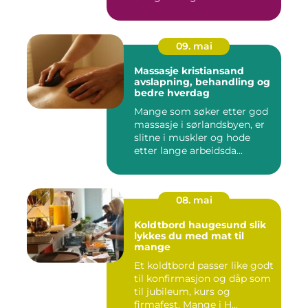
09. mai
Massasje kristiansand
avslapning, behandling og
bedre hverdag
Mange som søker etter god
massasje i sørlandsbyen, er
slitne i muskler og hode
etter lange arbeidsda...
08. mai
Koldtbord haugesund slik
lykkes du med mat til
mange
Et koldtbord passer like godt
til konfirmasjon og dåp som
til jubileum, kurs og
firmafest. Mange i H...