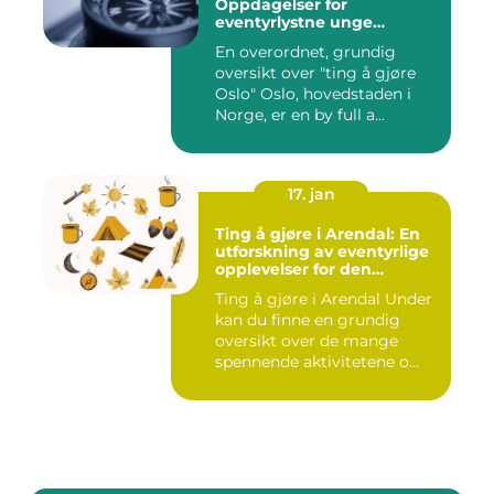
Oppdagelser for
eventyrlystne unge
mennesker
En overordnet, grundig
oversikt over "ting å gjøre
Oslo" Oslo, hovedstaden i
Norge, er en by full a...
17. jan
Ting å gjøre i Arendal: En
utforskning av eventyrlige
opplevelser for den
eventyrlystne ungdommen
Ting å gjøre i Arendal Under
kan du finne en grundig
oversikt over de mange
spennende aktivitetene o...