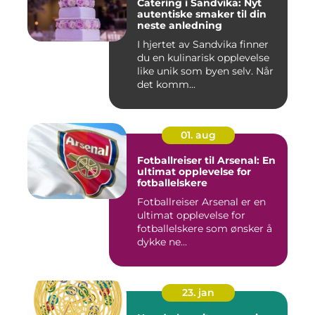
Catering i Sandvika: Nyt
autentiske smaker til din
neste anledning
I hjertet av Sandvika finner
du en kulinarisk opplevelse
like unik som byen selv. Når
det komm...
01. aug
Fotballreiser til Arsenal: En
ultimat opplevelse for
fotballelskere
Fotballreiser Arsenal er en
ultimat opplevelse for
fotballelskere som ønsker å
dykke ne...
23. jan