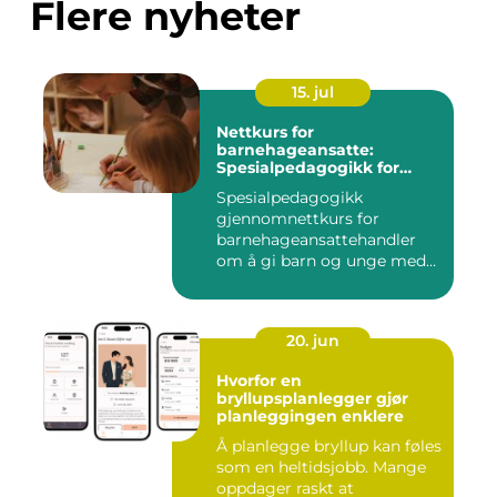
Flere nyheter
15. jul
Nettkurs for
barnehageansatte:
Spesialpedagogikk for
assistenter
Spesialpedagogikk
gjennomnettkurs for
barnehageansattehandler
om å gi barn og unge med
ulike u...
20. jun
Hvorfor en
bryllupsplanlegger gjør
planleggingen enklere
Å planlegge bryllup kan føles
som en heltidsjobb. Mange
oppdager raskt at