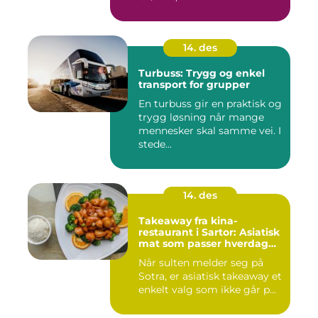
14. des
Turbuss: Trygg og enkel
transport for grupper
En turbuss gir en praktisk og
trygg løsning når mange
mennesker skal samme vei. I
stede...
14. des
Takeaway fra kina-
restaurant i Sartor: Asiatisk
mat som passer hverdag
og helg
Når sulten melder seg på
Sotra, er asiatisk takeaway et
enkelt valg som ikke går p...