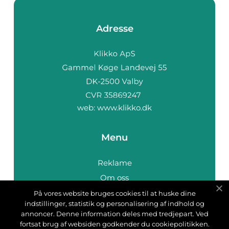
Adresse
web:
www.klikko.dk
Menu
Reklame
Om oss
Cookies
På vores website bruges cookies til at huske dine
indstillinger, statistik og personalisering af indhold og
Kontakt Oss
annoncer. Denne information deles med tredjepart. Ved
Sitemap
fortsat brug af websiden godkender du cookiepolitikken.