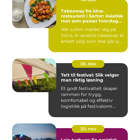
Takeaway fra kina-
restaurant i Sartor: Asiatisk
mat som passer hverdag
og helg
Når sulten melder seg på
Sotra, er asiatisk takeaway et
enkelt valg som ikke går p...
05. des
Telt til festival: Slik velger
man riktig løsning
Et godt festivaltelt skaper
rammen for trygg,
komfortabel og effektiv
logistikk på festivalomr...
30. nov
Leie turbuss: En praktisk