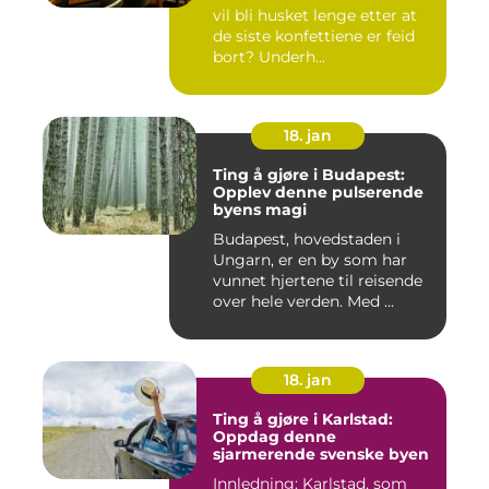
vil bli husket lenge etter at
de siste konfettiene er feid
bort? Underh...
18. jan
Ting å gjøre i Budapest:
Opplev denne pulserende
byens magi
Budapest, hovedstaden i
Ungarn, er en by som har
vunnet hjertene til reisende
over hele verden. Med ...
18. jan
Ting å gjøre i Karlstad:
Oppdag denne
sjarmerende svenske byen
Innledning: Karlstad, som