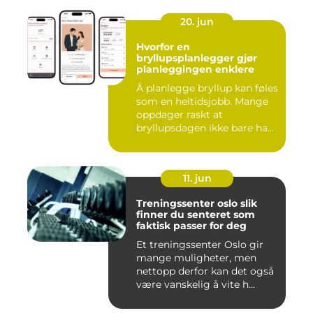
20. jun
Hvorfor en
bryllupsplanlegger gjør
planleggingen enklere
Å planlegge bryllup kan føles
som en heltidsjobb. Mange
oppdager raskt at
bryllupsdagen ikke bare ha...
11. jun
Treningssenter oslo slik
finner du senteret som
faktisk passer for deg
Et treningssenter Oslo gir
mange muligheter, men
nettopp derfor kan det også
være vanskelig å vite h...