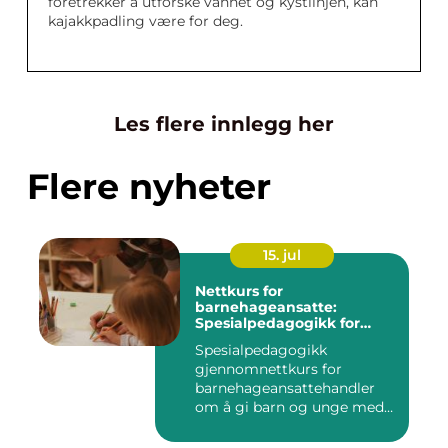
foretrekker å utforske vannet og kystlinjen, kan
kajakkpadling være for deg.
Les flere innlegg her
Flere nyheter
15. jul
Nettkurs for
barnehageansatte:
Spesialpedagogikk for
assistenter
Spesialpedagogikk
gjennomnettkurs for
barnehageansattehandler
om å gi barn og unge med
ulike u...