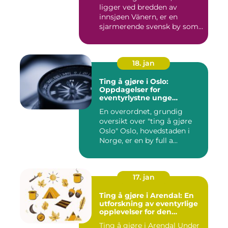
ligger ved bredden av
innsjøen Vänern, er en
sjarmerende svensk by som
har...
18. jan
Ting å gjøre i Oslo:
Oppdagelser for
eventyrlystne unge
mennesker
En overordnet, grundig
oversikt over "ting å gjøre
Oslo" Oslo, hovedstaden i
Norge, er en by full a...
17. jan
Ting å gjøre i Arendal: En
utforskning av eventyrlige
opplevelser for den
eventyrlystne ungdommen
Ting å gjøre i Arendal Under