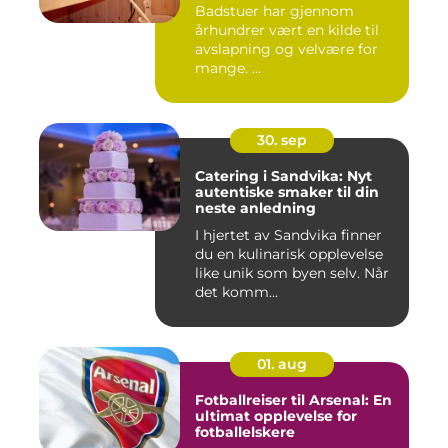
Badstuer har gjennom
århundrer vært en kilde til
avslapning og velvære for
mange. ...
30. sep
Catering i Sandvika: Nyt
autentiske smaker til din
neste anledning
I hjertet av Sandvika finner
du en kulinarisk opplevelse
like unik som byen selv. Når
det komm...
01. aug
Fotballreiser til Arsenal: En
ultimat opplevelse for
fotballelskere