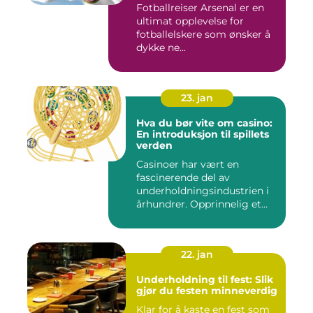
Fotballreiser Arsenal er en
ultimat opplevelse for
fotballelskere som ønsker å
dykke ne...
23. jan
Hva du bør vite om casino:
En introduksjon til spillets
verden
Casinoer har vært en
fascinerende del av
underholdningsindustrien i
århundrer. Opprinnelig et
sted f...
22. jan
Underholdning til fest: Slik
gjør du festen minneverdig
Klar for å kaste en fest som