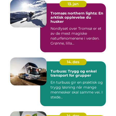
13. jan
Tromsøs northern lights: En
arktisk opplevelse du
husker
Nordlyset over Tromsø er et
av de mest magiske
naturfenomenene i verden.
Grønne, lilla...
14. des
Turbuss: Trygg og enkel
transport for grupper
En turbuss gir en praktisk og
trygg løsning når mange
mennesker skal samme vei. I
stede...
14. des