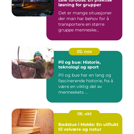
løsning for grupper
Det er mange situasjoner
der man har behov for å
transportere en større
gruppe menneske...
02. nov
Pil og bue: Historie,
teknologi og sport
Pil og bue har en lang og
fascinerende historie, fra å
være en viktig del av
menneskets ...
06. okt
Badstue i Molde: En utflukt
til velvære og natur