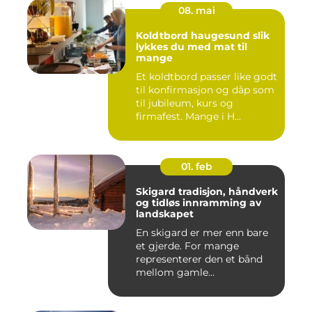
08. mai
Koldtbord haugesund slik
lykkes du med mat til
mange
Et koldtbord passer like godt
til konfirmasjon og dåp som
til jubileum, kurs og
firmafest. Mange i H...
01. feb
Skigard tradisjon, håndverk
og tidløs innramming av
landskapet
En skigard er mer enn bare
et gjerde. For mange
representerer den et bånd
mellom gamle
driftsformer,...