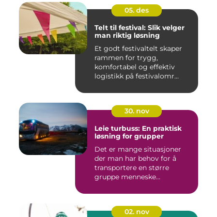
05. des
Telt til festival: Slik velger
man riktig løsning
Et godt festivaltelt skaper
rammen for trygg,
komfortabel og effektiv
logistikk på festivalomr...
30. nov
Leie turbuss: En praktisk
løsning for grupper
Det er mange situasjoner
der man har behov for å
transportere en større
gruppe menneske...
02. nov