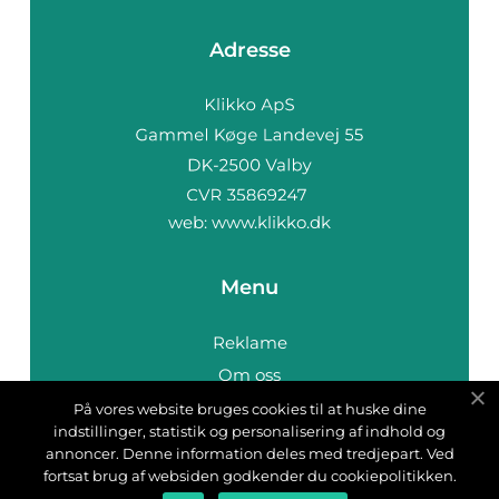
Adresse
web:
www.klikko.dk
Menu
Reklame
Om oss
Cookies
På vores website bruges cookies til at huske dine
indstillinger, statistik og personalisering af indhold og
Kontakt Oss
annoncer. Denne information deles med tredjepart. Ved
Sitemap
fortsat brug af websiden godkender du cookiepolitikken.