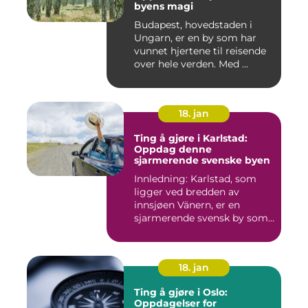
byens magi
Budapest, hovedstaden i
Ungarn, er en by som har
vunnet hjertene til reisende
over hele verden. Med ...
18. jan
Ting å gjøre i Karlstad:
Oppdag denne
sjarmerende svenske byen
Innledning: Karlstad, som
ligger ved bredden av
innsjøen Vänern, er en
sjarmerende svensk by som
har...
18. jan
Ting å gjøre i Oslo:
Oppdagelser for