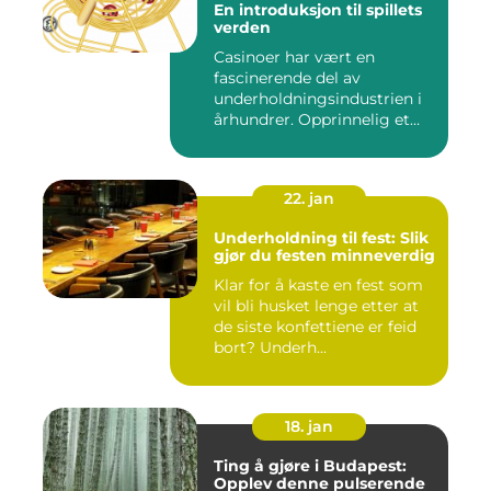
En introduksjon til spillets
verden
Casinoer har vært en
fascinerende del av
underholdningsindustrien i
århundrer. Opprinnelig et
sted f...
22. jan
Underholdning til fest: Slik
gjør du festen minneverdig
Klar for å kaste en fest som
vil bli husket lenge etter at
de siste konfettiene er feid
bort? Underh...
18. jan
Ting å gjøre i Budapest:
Opplev denne pulserende