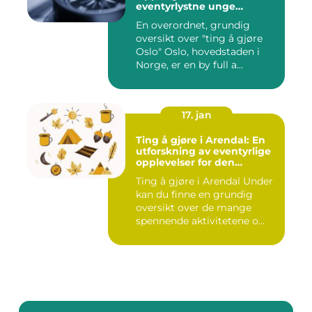
eventyrlystne unge
mennesker
En overordnet, grundig
oversikt over "ting å gjøre
Oslo" Oslo, hovedstaden i
Norge, er en by full a...
17. jan
Ting å gjøre i Arendal: En
utforskning av eventyrlige
opplevelser for den
eventyrlystne ungdommen
Ting å gjøre i Arendal Under
kan du finne en grundig
oversikt over de mange
spennende aktivitetene o...