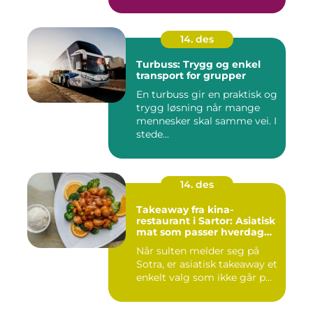
14. des
Turbuss: Trygg og enkel
transport for grupper
En turbuss gir en praktisk og
trygg løsning når mange
mennesker skal samme vei. I
stede...
14. des
Takeaway fra kina-
restaurant i Sartor: Asiatisk
mat som passer hverdag
og helg
Når sulten melder seg på
Sotra, er asiatisk takeaway et
enkelt valg som ikke går p...