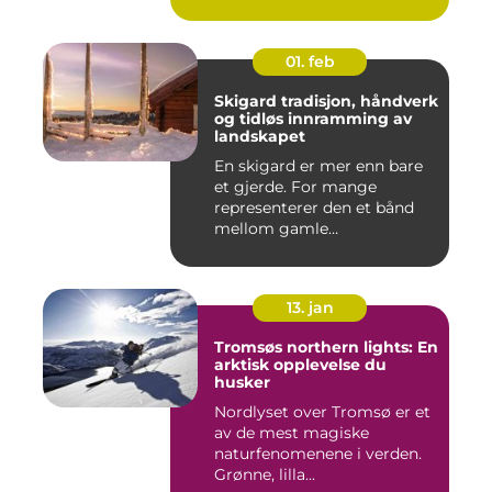
01. feb
Skigard tradisjon, håndverk
og tidløs innramming av
landskapet
En skigard er mer enn bare
et gjerde. For mange
representerer den et bånd
mellom gamle
driftsformer,...
13. jan
Tromsøs northern lights: En
arktisk opplevelse du
husker
Nordlyset over Tromsø er et
av de mest magiske
naturfenomenene i verden.
Grønne, lilla...