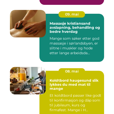
09. mai
Massasje kristiansand
avslapning, behandling og
bedre hverdag
Mange som søker etter god
massasje i sørlandsbyen, er
slitne i muskler og hode
etter lange arbeidsda...
08. mai
Koldtbord haugesund slik
lykkes du med mat til
mange
Et koldtbord passer like godt
til konfirmasjon og dåp som
til jubileum, kurs og
firmafest. Mange i H...