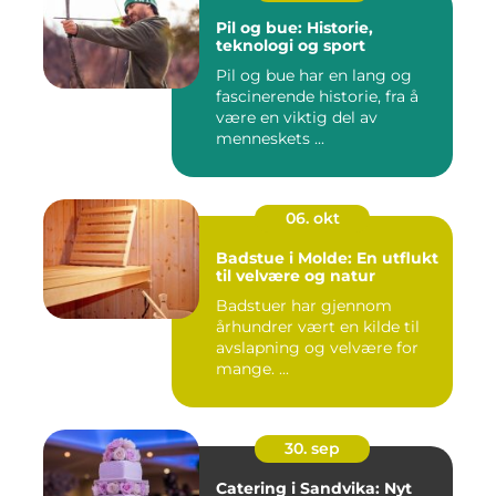
Pil og bue: Historie,
teknologi og sport
Pil og bue har en lang og
fascinerende historie, fra å
være en viktig del av
menneskets ...
06. okt
Badstue i Molde: En utflukt
til velvære og natur
Badstuer har gjennom
århundrer vært en kilde til
avslapning og velvære for
mange. ...
30. sep
Catering i Sandvika: Nyt