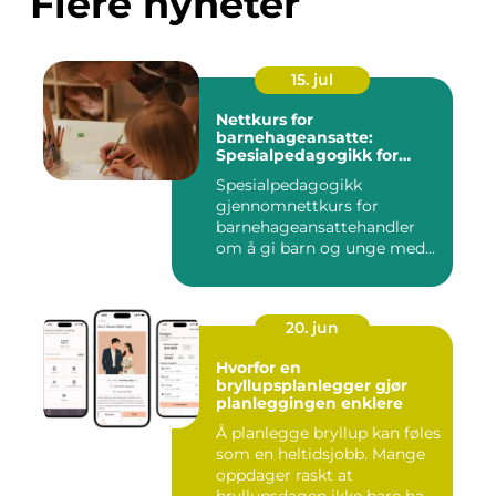
Flere nyheter
15. jul
Nettkurs for
barnehageansatte:
Spesialpedagogikk for
assistenter
Spesialpedagogikk
gjennomnettkurs for
barnehageansattehandler
om å gi barn og unge med
ulike u...
20. jun
Hvorfor en
bryllupsplanlegger gjør
planleggingen enklere
Å planlegge bryllup kan føles
som en heltidsjobb. Mange
oppdager raskt at