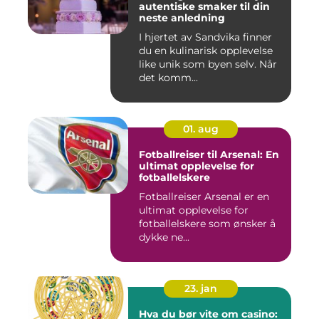
autentiske smaker til din
neste anledning
I hjertet av Sandvika finner
du en kulinarisk opplevelse
like unik som byen selv. Når
det komm...
01. aug
Fotballreiser til Arsenal: En
ultimat opplevelse for
fotballelskere
Fotballreiser Arsenal er en
ultimat opplevelse for
fotballelskere som ønsker å
dykke ne...
23. jan
Hva du bør vite om casino: