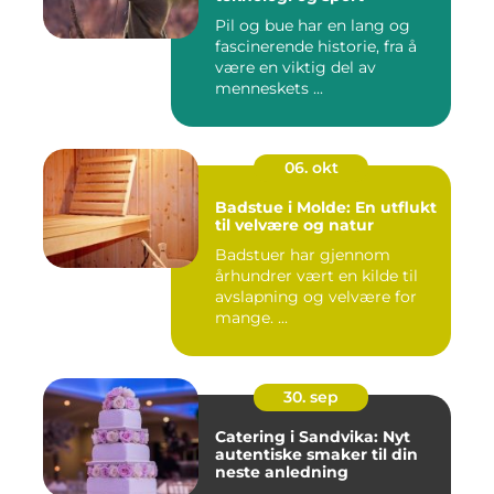
Pil og bue har en lang og
fascinerende historie, fra å
være en viktig del av
menneskets ...
06. okt
Badstue i Molde: En utflukt
til velvære og natur
Badstuer har gjennom
århundrer vært en kilde til
avslapning og velvære for
mange. ...
30. sep
Catering i Sandvika: Nyt
autentiske smaker til din
neste anledning