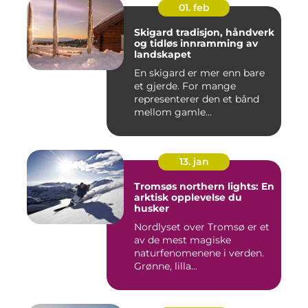
01. feb
Skigard tradisjon, håndverk
og tidløs innramming av
landskapet
En skigard er mer enn bare
et gjerde. For mange
representerer den et bånd
mellom gamle
driftsformer,...
13. jan
Tromsøs northern lights: En
arktisk opplevelse du
husker
Nordlyset over Tromsø er et
av de mest magiske
naturfenomenene i verden.
Grønne, lilla...