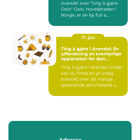
oversikt over "ting å gjøre
Oslo" Oslo, hovedstaden i
Norge, er en by full a...
17. jan
Ting å gjøre i Arendal: En
utforskning av eventyrlige
opplevelser for den
eventyrlystne ungdommen
Ting å gjøre i Arendal Under
kan du finne en grundig
oversikt over de mange
spennende aktivitetene o...