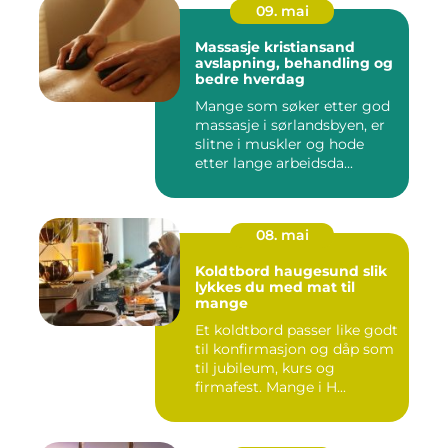
09. mai
Massasje kristiansand
avslapning, behandling og
bedre hverdag
Mange som søker etter god
massasje i sørlandsbyen, er
slitne i muskler og hode
etter lange arbeidsda...
08. mai
Koldtbord haugesund slik
lykkes du med mat til
mange
Et koldtbord passer like godt
til konfirmasjon og dåp som
til jubileum, kurs og
firmafest. Mange i H...