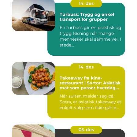
14. des
Turbuss: Trygg og enkel
transport for grupper
En turbuss gir en praktisk og
trygg løsning når mange
mennesker skal samme vei. I
stede...
14. des
Takeaway fra kina-
restaurant i Sartor: Asiatisk
mat som passer hverdag
og helg
Når sulten melder seg på
Sotra, er asiatisk takeaway et
enkelt valg som ikke går p...
05. des