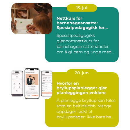
15. jul
Nettkurs for
barnehageansatte:
Spesialpedagogikk for
assistenter
Spesialpedagogikk
gjennomnettkurs for
barnehageansattehandler
om å gi barn og unge med
ulike u...
20. jun
Hvorfor en
bryllupsplanlegger gjør
planleggingen enklere
Å planlegge bryllup kan føles
som en heltidsjobb. Mange
oppdager raskt at
bryllupsdagen ikke bare ha...