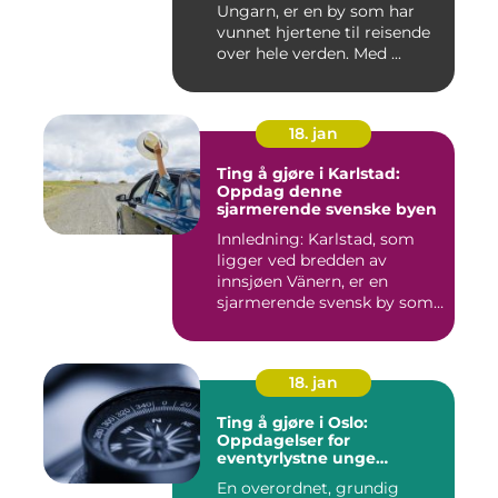
Ungarn, er en by som har
vunnet hjertene til reisende
over hele verden. Med ...
18. jan
Ting å gjøre i Karlstad:
Oppdag denne
sjarmerende svenske byen
Innledning: Karlstad, som
ligger ved bredden av
innsjøen Vänern, er en
sjarmerende svensk by som
har...
18. jan
Ting å gjøre i Oslo:
Oppdagelser for
eventyrlystne unge
mennesker
En overordnet, grundig