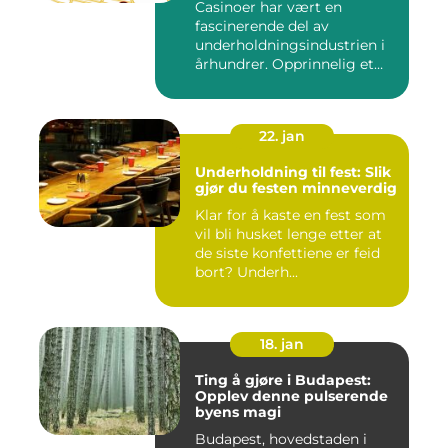
Casinoer har vært en
fascinerende del av
underholdningsindustrien i
århundrer. Opprinnelig et
sted f...
22. jan
Underholdning til fest: Slik
gjør du festen minneverdig
Klar for å kaste en fest som
vil bli husket lenge etter at
de siste konfettiene er feid
bort? Underh...
18. jan
Ting å gjøre i Budapest:
Opplev denne pulserende
byens magi
Budapest, hovedstaden i