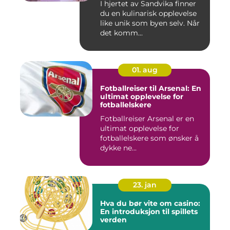
I hjertet av Sandvika finner
du en kulinarisk opplevelse
like unik som byen selv. Når
det komm...
01. aug
Fotballreiser til Arsenal: En
ultimat opplevelse for
fotballelskere
Fotballreiser Arsenal er en
ultimat opplevelse for
fotballelskere som ønsker å
dykke ne...
23. jan
Hva du bør vite om casino:
En introduksjon til spillets
verden