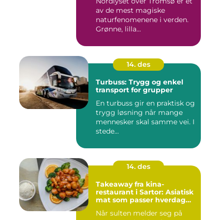
Nordlyset over Tromsø er et
av de mest magiske
naturfenomenene i verden.
Grønne, lilla...
14. des
Turbuss: Trygg og enkel
transport for grupper
En turbuss gir en praktisk og
trygg løsning når mange
mennesker skal samme vei. I
stede...
14. des
Takeaway fra kina-
restaurant i Sartor: Asiatisk
mat som passer hverdag
og helg
Når sulten melder seg på