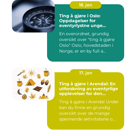
18. jan
Ting å gjøre i Oslo:
Oppdagelser for
eventyrlystne unge
mennesker
En overordnet, grundig
oversikt over "ting å gjøre
Oslo" Oslo, hovedstaden i
Norge, er en by full a...
17. jan
Ting å gjøre i Arendal: En
utforskning av eventyrlige
opplevelser for den
eventyrlystne ungdommen
Ting å gjøre i Arendal Under
kan du finne en grundig
oversikt over de mange
spennende aktivitetene o...