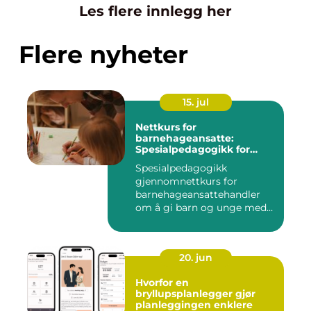
Les flere innlegg her
Flere nyheter
15. jul
Nettkurs for
barnehageansatte:
Spesialpedagogikk for
assistenter
Spesialpedagogikk
gjennomnettkurs for
barnehageansattehandler
om å gi barn og unge med
ulike u...
20. jun
Hvorfor en
bryllupsplanlegger gjør
planleggingen enklere