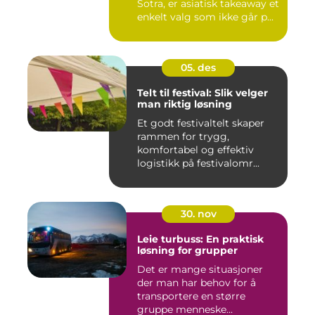
Sotra, er asiatisk takeaway et
enkelt valg som ikke går p...
05. des
Telt til festival: Slik velger
man riktig løsning
Et godt festivaltelt skaper
rammen for trygg,
komfortabel og effektiv
logistikk på festivalomr...
30. nov
Leie turbuss: En praktisk
løsning for grupper
Det er mange situasjoner
der man har behov for å
transportere en større
gruppe menneske...