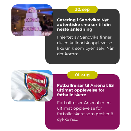
30. sep
Catering i Sandvika: Nyt
autentiske smaker til din
neste anledning
I hjertet av Sandvika finner
du en kulinarisk opplevelse
like unik som byen selv. Når
det komm...
01. aug
Fotballreiser til Arsenal: En
ultimat opplevelse for
fotballelskere
Fotballreiser Arsenal er en
ultimat opplevelse for
fotballelskere som ønsker å
dykke ne...