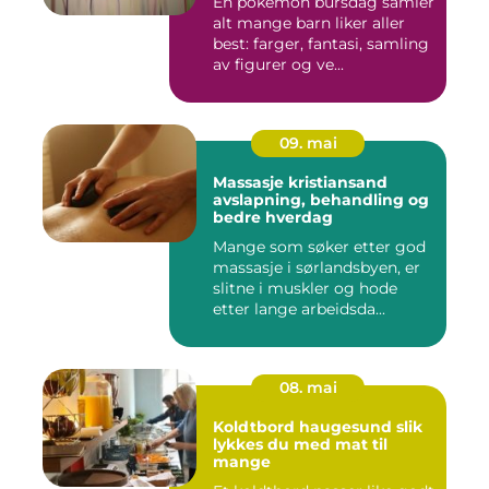
En pokemon bursdag samler
alt mange barn liker aller
best: farger, fantasi, samling
av figurer og ve...
09. mai
Massasje kristiansand
avslapning, behandling og
bedre hverdag
Mange som søker etter god
massasje i sørlandsbyen, er
slitne i muskler og hode
etter lange arbeidsda...
08. mai
Koldtbord haugesund slik
lykkes du med mat til
mange