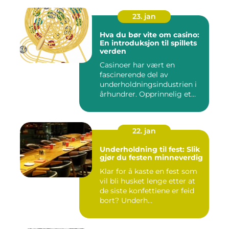
23. jan
Hva du bør vite om casino:
En introduksjon til spillets
verden
Casinoer har vært en
fascinerende del av
underholdningsindustrien i
århundrer. Opprinnelig et
sted f...
22. jan
Underholdning til fest: Slik
gjør du festen minneverdig
Klar for å kaste en fest som
vil bli husket lenge etter at
de siste konfettiene er feid
bort? Underh...