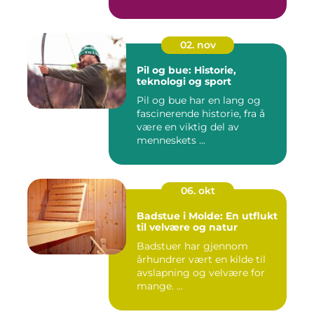
02. nov
Pil og bue: Historie,
teknologi og sport
Pil og bue har en lang og
fascinerende historie, fra å
være en viktig del av
menneskets ...
06. okt
Badstue i Molde: En utflukt
til velvære og natur
Badstuer har gjennom
århundrer vært en kilde til
avslapning og velvære for
mange. ...