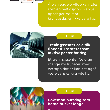
Å planlegge bryllup kan føles
som en heltidsjobb. Mange
oppdager raskt at
bryllupsdagen ikke bare ha...
11. jun
Treningssenter oslo slik
finner du senteret som
faktisk passer for deg
Et treningssenter Oslo gir
mange muligheter, men
nettopp derfor kan det også
være vanskelig å vite h...
11. jun
Pokemon bursdag som
barna husker lenge