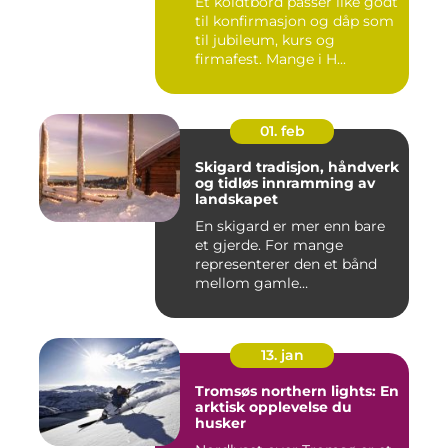
Et koldtbord passer like godt
til konfirmasjon og dåp som
til jubileum, kurs og
firmafest. Mange i H...
01. feb
Skigard tradisjon, håndverk
og tidløs innramming av
landskapet
En skigard er mer enn bare
et gjerde. For mange
representerer den et bånd
mellom gamle
driftsformer,...
13. jan
Tromsøs northern lights: En
arktisk opplevelse du
husker