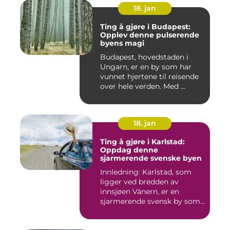
18. jan
Ting å gjøre i Budapest:
Opplev denne pulserende
byens magi
Budapest, hovedstaden i
Ungarn, er en by som har
vunnet hjertene til reisende
over hele verden. Med ...
18. jan
Ting å gjøre i Karlstad:
Oppdag denne
sjarmerende svenske byen
Innledning: Karlstad, som
ligger ved bredden av
innsjøen Vänern, er en
sjarmerende svensk by som
har...