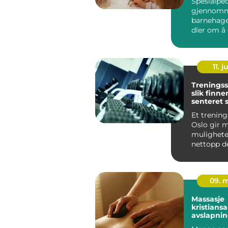
Spesialpe
gjennomne
barnehag
dler om å 
unge med u
11. j
Treningss
slik finne
senteret 
passer fo
Et trening
Oslo gir 
mulighete
nettopp d
det også 
vanskelig å
09. 
Massasje
kristians
avslapnin
behandli