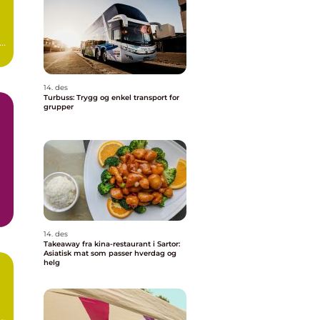
s
i
14. des
Turbuss: Trygg og enkel transport for
grupper
.
14. des
Takeaway fra kina-restaurant i Sartor:
Asiatisk mat som passer hverdag og
helg