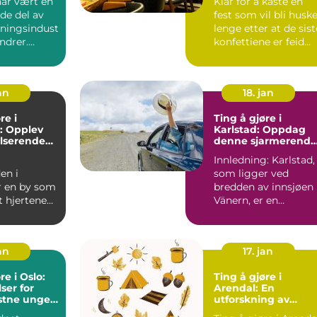
har vært en
Klar for å kaste en
de del av
fest som vil bli husk
ningsindust
lenge etter at de sist
undrer.
konfettiene er feid
 et sted f...
bort? Underh...
an
18. jan
re i
Ting å gjøre i
: Opplev
Karlstad: Oppdag
lserende
denne sjarmerende
gi
svenske byen
Innledning: Karlstad,
en i
som ligger ved
r en by som
bredden av innsjøen
t hjertene
Vänern, er en
de over hele
sjarmerende svensk
 ...
by som har...
an
17. jan
re i Oslo:
Ting å gjøre i
er for
Arendal: En
stne unge
utforskning av
er
eventyrlige