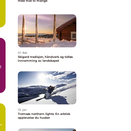
med mat til mange
01. feb
Skigard tradisjon, håndverk og tidløs
innramming av landskapet
g
g
13. jan
Tromsøs northern lights: En arktisk
opplevelse du husker