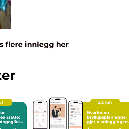
s flere innlegg her
ter
ul
20. jun
for
Hvorfor en
eansatte:
bryllupsplanlegger
edagogikk
gjør planleggingen
enter
enklere