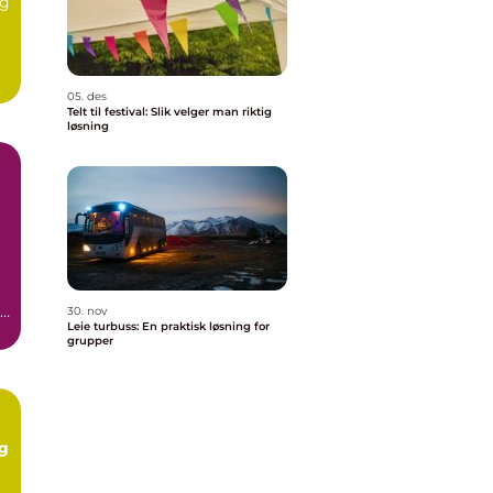
eg
.
05. des
Telt til festival: Slik velger man riktig
løsning
re
30. nov
Leie turbuss: En praktisk løsning for
grupper
og