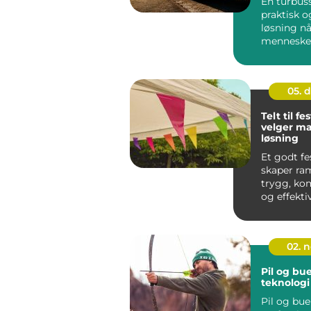
En turbuss
praktisk o
løsning n
mennesker
samme vei.
05. 
Telt til fes
velger ma
løsning
Et godt fe
skaper ra
trygg, ko
og effekti
på festival
02. 
Pil og bue
teknologi
Pil og bue