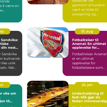
Badstuer har
erende
gjennom århundrer
fra å være en
vært en kilde til
av
avslapning og
 ...
velvære for mange. ..
sep
01. aug
i Sandvika:
Fotballreiser til
tiske
Arsenal: En ultimat
l din neste
opplevelse for
g
fotballelskere
av Sandvika
Fotballreiser Arsenal
en kulinarisk
er en ultimat
 like unik
opplevelse for
selv. Når
fotballelskere som
..
ønsker å dykke ne...
jan
22. jan
r vite om
Underholdning til
n
fest: Slik gjør du
on til
festen minneverdig
erden