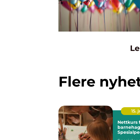
Le
Flere nyhe
15. j
Nettkurs 
barnehag
Spesialp
for assist