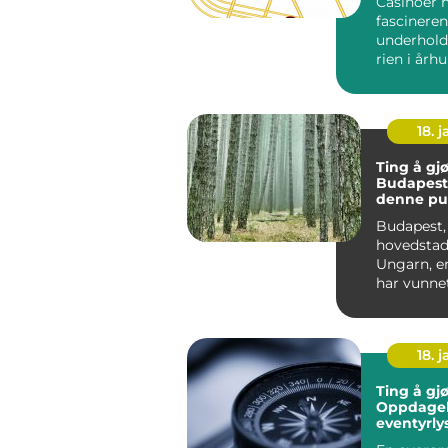
Casinoer 
fascineren
underhold
rien i årh
Opprinnelig
18. j
Ting å gjø
Budapest
denne pu
byens ma
Budapest,
hovedstad
Ungarn, e
har vunne
til reisen
verden. Med
18. j
Ting å gjø
Oppdagels
eventyrly
mennesk