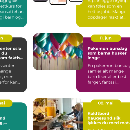
dagogikk
Å planlegge bryllup
ttkurs for
kan føles som en
eansattehan
heltidsjobb. Mange
gi barn og
oppdager raskt at
like u...
bryllupsdagen ikke
bare ha...
un
11. jun
enter oslo
Pokemon bursdag
r du
som barna husker
som faktisk
lenge
r deg
ssenter
En pokemon bursda
mange
samler alt mange
r, men
barn liker aller best:
erfor kan
farger, fantasi,
være
samling av figurer o
 vite h...
ve...
mai
08. mai
Koldtbord
and
haugesund slik
g,
lykkes du med mat
ng og
til mange