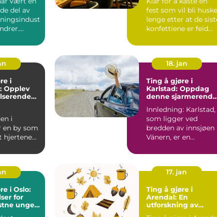
har vært en
Klar for å kaste en
de del av
fest som vil bli husk
ningsindust
lenge etter at de sist
undrer.
konfettiene er feid
 et sted f...
bort? Underh...
an
18. jan
re i
Ting å gjøre i
: Opplev
Karlstad: Oppdag
lserende
denne sjarmerende
gi
svenske byen
Innledning: Karlstad,
en i
som ligger ved
r en by som
bredden av innsjøen
t hjertene
Vänern, er en
de over hele
sjarmerende svensk
 ...
by som har...
an
17. jan
re i Oslo:
Ting å gjøre i
er for
Arendal: En
stne unge
utforskning av
er
eventyrlige