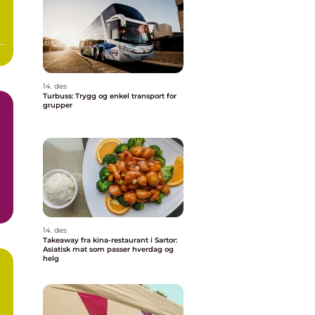
s
i
14. des
Turbuss: Trygg og enkel transport for
grupper
.
14. des
Takeaway fra kina-restaurant i Sartor:
Asiatisk mat som passer hverdag og
helg