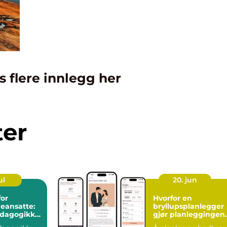
s flere innlegg her
ter
ul
20. jun
for
Hvorfor en
eansatte:
bryllupsplanlegger
edagogikk
gjør planleggingen
enter
enklere