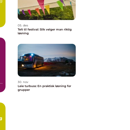
eg
.
05. des
Telt til festival: Slik velger man riktig
løsning
re
30. nov
Leie turbuss: En praktisk løsning for
grupper
og