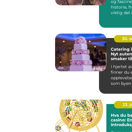
og fascin
historie, 
viktig del 
menneskets
30. 
Catering 
Nyt auten
smaker ti
anlednin
I hjertet 
finner du 
opplevelse
som byen 
det komm.
23. 
Hva du bø
casino: E
introduksj
spillets v