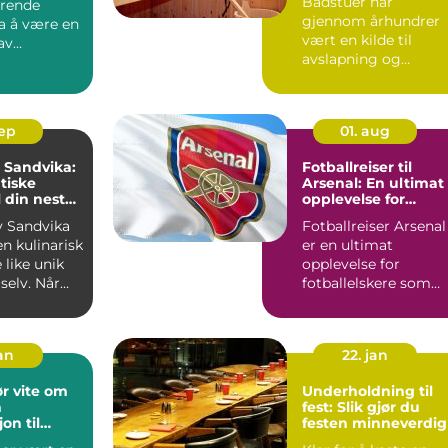
Badstuer har
erende
gjennom århundrer
fra å være en
vært en kilde til
av
avslapning og
 ...
velvære for mange. ..
sep
01. aug
i Sandvika:
Fotballreiser til
tiske
Arsenal: En ultimat
l din neste
opplevelse for
g
fotballelskere
av Sandvika
Fotballreiser Arsenal
en kulinarisk
er en ultimat
 like unik
opplevelse for
selv. Når
fotballelskere som
..
ønsker å dykke ne...
jan
22. jan
r vite om
Underholdning til
n
fest: Slik gjør du
on til
festen minneverdig
erden