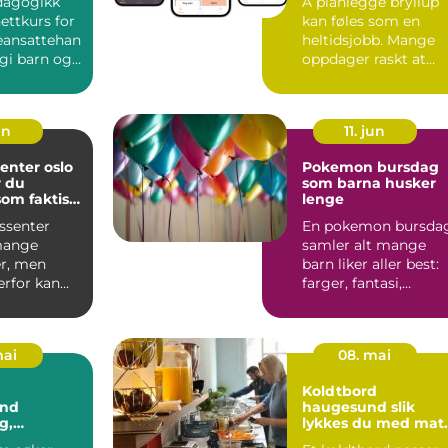
dagogikk
Å planlegge bryllup
ttkurs for
kan føles som en
eansattehan
heltidsjobb. Mange
gi barn og
oppdager raskt at
like u...
bryllupsdagen ikke
bare ha...
un
11. jun
enter oslo
Pokemon bursdag
r du
som barna husker
som faktisk
lenge
r deg
ssenter
En pokemon bursda
mange
samler alt mange
r, men
barn liker aller best:
erfor kan
farger, fantasi,
være
samling av figurer o
 vite h...
ve...
mai
08. mai
Koldtbord
and
haugesund slik
g,
lykkes du med mat
ng og
til mange