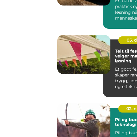
En turbuss
praktisk o
løsning n
mennesker
samme vei.
05. 
Telt til fes
velger ma
løsning
Et godt fe
skaper ra
trygg, ko
og effekti
på festival
02. 
Pil og bue
teknologi
Pil og bue