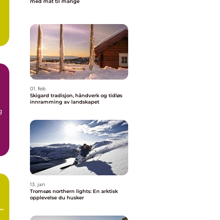
med mat til mange
01. feb
Skigard tradisjon, håndverk og tidløs
innramming av landskapet
g
g
13. jan
Tromsøs northern lights: En arktisk
opplevelse du husker