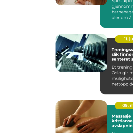
Spesialpe
gjennomne
barnehag
dler om å 
unge med u
11. j
Treningss
slik finne
senteret 
passer fo
Et trening
Oslo gir 
mulighete
nettopp d
det også 
vanskelig å
09. 
Massasje
kristians
avslapnin
behandli