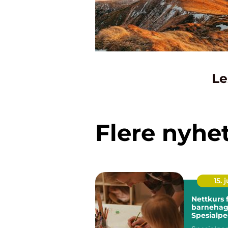
Le
Flere nyhe
15. j
Nettkurs 
barnehag
Spesialp
for assist