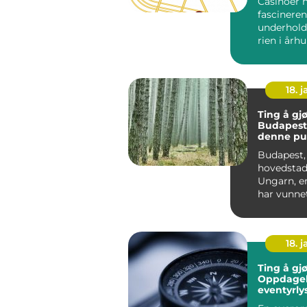
Casinoer 
fascineren
underhold
rien i årh
Opprinnelig
18. j
Ting å gjø
Budapest
denne pu
byens ma
Budapest,
hovedstad
Ungarn, e
har vunne
til reisen
verden. Med
18. j
Ting å gjø
Oppdagels
eventyrly
mennesk