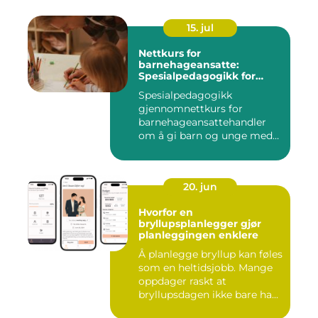
15. jul
Nettkurs for
barnehageansatte:
Spesialpedagogikk for
assistenter
Spesialpedagogikk
gjennomnettkurs for
barnehageansattehandler
om å gi barn og unge med
ulike u...
20. jun
Hvorfor en
bryllupsplanlegger gjør
planleggingen enklere
Å planlegge bryllup kan føles
som en heltidsjobb. Mange
oppdager raskt at
bryllupsdagen ikke bare ha...