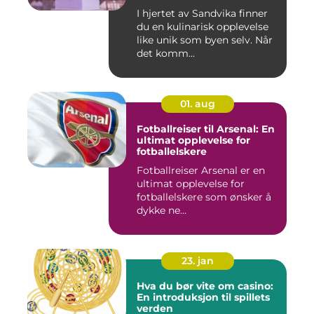
I hjertet av Sandvika finner
du en kulinarisk opplevelse
like unik som byen selv. Når
det komm...
01. aug
Fotballreiser til Arsenal: En
ultimat opplevelse for
fotballelskere
Fotballreiser Arsenal er en
ultimat opplevelse for
fotballelskere som ønsker å
dykke ne...
23. jan
Hva du bør vite om casino:
En introduksjon til spillets
verden