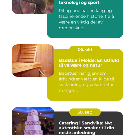
teknologi og sport
Pil og bue har en lang og
fascinerende historie, fra å
være en viktig del av
menneskets ...
06. okt
Badstue i Molde: En utflukt
til velvære og natur
Badstuer har gjennom
århundrer vært en kilde til
avslapning og velvære for
mange. ...
30. sep
Catering i Sandvika: Nyt
autentiske smaker til din
neste anledning