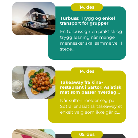
14. des
Turbuss: Trygg og enkel
transport for grupper
En turbuss gir en praktisk og
trygg løsning når mange
mennesker skal samme vei. I
stede...
14. des
Takeaway fra kina-
restaurant i Sartor: Asiatisk
mat som passer hverdag
og helg
Når sulten melder seg på
Sotra, er asiatisk takeaway et
enkelt valg som ikke går p...
05. des