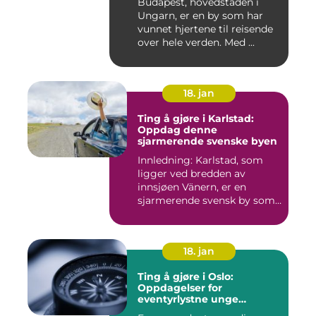
Budapest, hovedstaden i
Ungarn, er en by som har
vunnet hjertene til reisende
over hele verden. Med ...
18. jan
Ting å gjøre i Karlstad:
Oppdag denne
sjarmerende svenske byen
Innledning: Karlstad, som
ligger ved bredden av
innsjøen Vänern, er en
sjarmerende svensk by som
har...
18. jan
Ting å gjøre i Oslo:
Oppdagelser for
eventyrlystne unge
mennesker