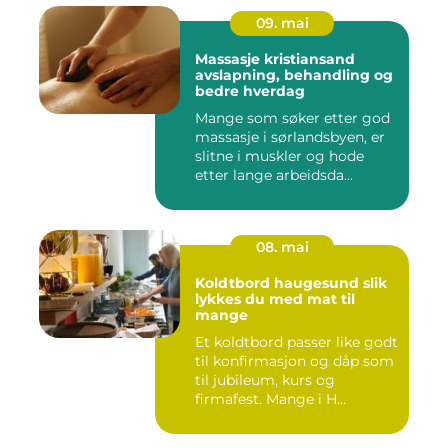
09. mai
Massasje kristiansand
avslapning, behandling og
bedre hverdag
Mange som søker etter god
massasje i sørlandsbyen, er
slitne i muskler og hode
etter lange arbeidsda...
08. mai
Koldtbord haugesund slik
lykkes du med mat til
mange
Et koldtbord passer like godt
til konfirmasjon og dåp som
til jubileum, kurs og
firmafest. Mange i H...