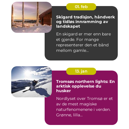
01. feb
Skigard tradisjon, håndverk
og tidløs innramming av
landskapet
En skigard er mer enn bare
et gjerde. For mange
representerer den et bånd
mellom gamle
driftsformer,...
13. jan
Tromsøs northern lights: En
arktisk opplevelse du
husker
Nordlyset over Tromsø er et
av de mest magiske
naturfenomenene i verden.
Grønne, lilla...