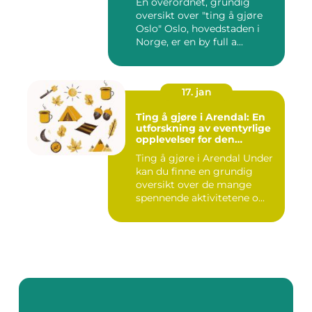
En overordnet, grundig
oversikt over "ting å gjøre
Oslo" Oslo, hovedstaden i
Norge, er en by full a...
17. jan
Ting å gjøre i Arendal: En
utforskning av eventyrlige
opplevelser for den
eventyrlystne ungdommen
Ting å gjøre i Arendal Under
kan du finne en grundig
oversikt over de mange
spennende aktivitetene o...