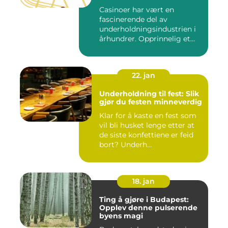
Casinoer har vært en
fascinerende del av
underholdningsindustrien i
århundrer. Opprinnelig et
sted f...
22. jan
Underholdning til fest: Slik
gjør du festen minneverdig
Klar for å kaste en fest som
vil bli husket lenge etter at
de siste konfettiene er feid
bort? Underh...
18. jan
Ting å gjøre i Budapest:
Opplev denne pulserende
byens magi